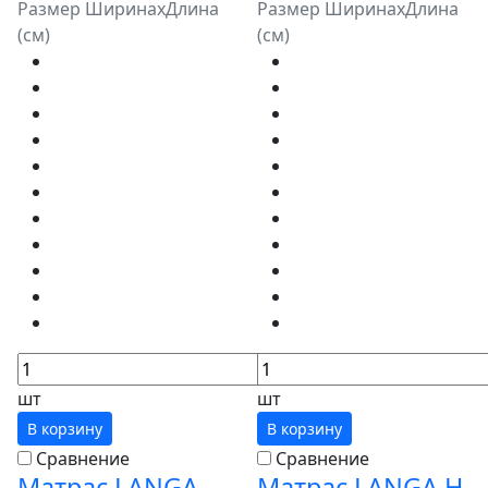
Размер ШиринахДлина
Размер ШиринахДлина
(см)
(см)
шт
шт
В корзину
В корзину
Сравнение
Сравнение
Матрас LANGA
Матрас LANGA Н