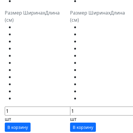
Размер ШиринахДлина
Размер ШиринахДлина
(см)
(см)
шт
шт
В корзину
В корзину