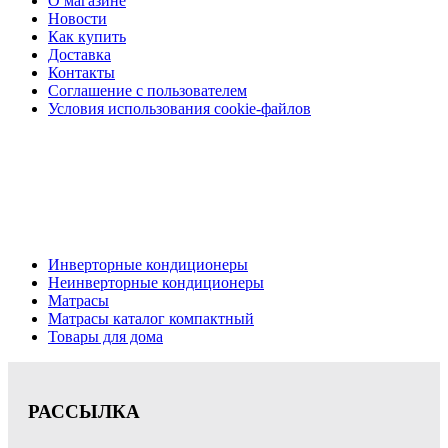
О магазине
Новости
Как купить
Доставка
Контакты
Соглашение с пользователем
Условия использования cookie-файлов
Кондиционеры, реечные потолки, матрасы Нижний
Новгород, консультация, расчет, доставка.
Цена на сайте носит информационный характер и не является публичной
офертой.
Инверторные кондиционеры
Неинверторные кондиционеры
Матрасы
Матрасы каталог компактный
Товары для дома
РАССЫЛКА