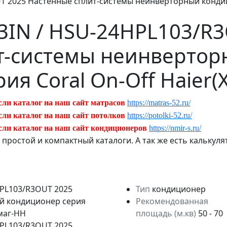
T 2025 Настенные сплит-системы неинверторный кондици
3IN / HSU-24HPL103/R
т-системы неинверто
ия Coral On-Off Haier(
сли каталог на наш сайт матрасов
https://matras-52.ru/
сли каталог на наш сайт потолков
https://potolki-52.ru/
сли каталог на наш сайт кондиционеров
https://nmir-s.ru/
ь простой и компактный каталоги. А так же есть кальку
Тип
кондиционер
Рекомендованная
площадь (м.кв)
50 - 70