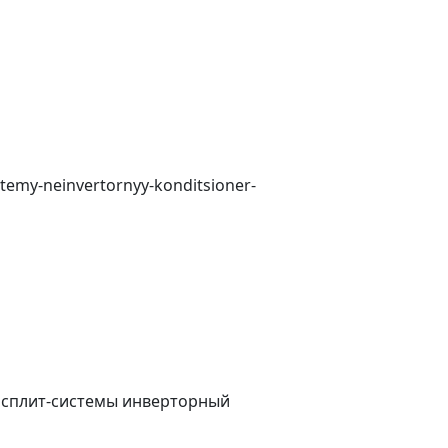
stemy-neinvertornyy-konditsioner-
е сплит-системы инверторный