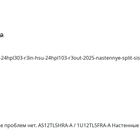
ей
-24hpl303-r3in-hsu-24hpl103-r3out-2025-nastennye-split-si
ще проблем нет. AS12TL5HRA-A / 1U12TL5FRA-A Настенны