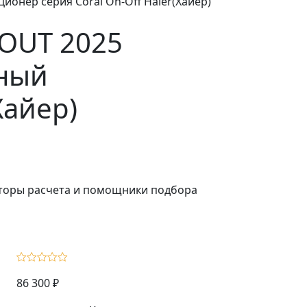
онер серия Coral On-Off Haier(Хайер)
3OUT 2025
рный
Хайер)
ляторы расчета и помощники подбора
86 300 ₽