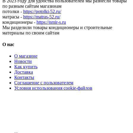
В 2023 году для удобства пользователей мы разнесли товары
по разным сайтам магазинам
потолки -
https://potolki-52.ru/
матрасы -
https://matras-52.ru/
кондиционеры -
https://nmir-s.ru
Мы разделили товары кондиционеры и строительные
материалы по своим сайтам
О нас
О магазине
Новости
Как купить
Доставка
Контакты
Соглашение с пользователем
Условия использования cookie-файлов
Кондиционеры, реечные потолки, матрасы Нижний
Новгород, консультация, расчет, доставка.
Цена на сайте носит информационный характер и не является публичной
офертой.