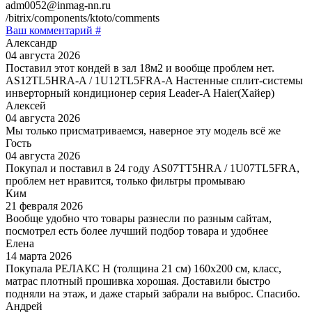
adm0052@inmag-nn.ru
/bitrix/components/ktoto/comments
Ваш комментарий #
Александр
04 августа 2026
Поставил этот кондей в зал 18м2 и вообще проблем нет.
AS12TL5HRA-A / 1U12TL5FRA-A Настенные сплит-системы
инверторный кондиционер серия Leader-A Haier(Хайер)
Алексей
04 августа 2026
Мы только присматриваемся, наверное эту модель всё же
Гость
04 августа 2026
Покупал и поставил в 24 году AS07TT5HRA / 1U07TL5FRA,
проблем нет нравится, только фильтры промываю
Ким
21 февраля 2026
Вообще удобно что товары разнесли по разным сайтам,
посмотрел есть более лучший подбор товара и удобнее
Елена
14 марта 2026
Покупала РЕЛАКС Н (толщина 21 см) 160х200 см, класс,
матрас плотный прошивка хорошая. Доставили быстро
подняли на этаж, и даже старый забрали на выброс. Спасибо.
Андрей