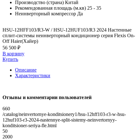
Производство (страна)
Китай
Рекомендованная площадь (м.кв)
25 - 35
Неинверторный компрессор
Да
HSU-12HFF103/R3-W / HSU-12HUF103/R3 2024 Настенные
сплит-системы неинверторный кондиционер серия Flexis On-
Off Haier(Хайер)
56 500 ₽
В корзину
Купить
Описание
Характеристики
Отзывы и комментарии пользователей
660
/catalog/neinvertornye-konditsionery1/hsu-12hff103-r3-w-hsu-
12huf103-r3-2024-nastennye-split-sistemy-neinvertornyy-
konditsioner-seriya-fle.html
50
2000