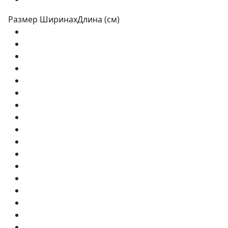
Размер ШиринахДлина (см)