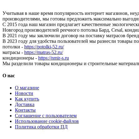
Учитывая в наше время популярность интернет магазинов, неу
производителями, мы готовы предложить максимально выгодны
С 2015 года наш магазин предлагает качественные экологичес
Новгород производителей реечного потолка Бард, Cesal, конди
В 2021 году мы заключили договор на поставку матрасов бр
В 2023 году для удобства пользователей мы разнесли товары п
потолки -
https://potolki-52.ru/
матрасы -
https://matras-52.ru/
кондиционеры -
https://nmir-s.ru
Мы разделили товары кондиционеры и строительные материал
О нас
О магазине
Новости
Как купить
Доставка
Контакты
Соглашение с пользователем
Использование cookie-файлов
Политика обработки ПД