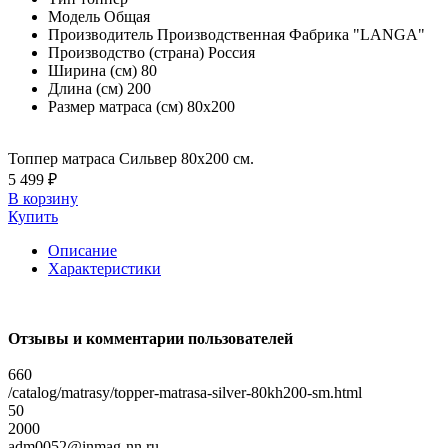
Модель
Общая
Производитель
Производственная Фабрика "LANGA"
Производство (страна)
Россия
Ширина (см)
80
Длина (см)
200
Размер матраса (см)
80х200
Топпер матраса Сильвер 80х200 см.
5 499 ₽
В корзину
Купить
Описание
Характеристики
Отзывы и комментарии пользователей
660
/catalog/matrasy/topper-matrasa-silver-80kh200-sm.html
50
2000
adm0052@inmag-nn.ru