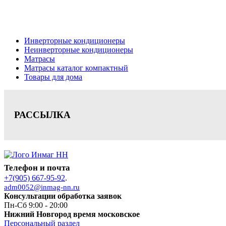
Кондиционеры, реечные потолки, матрасы Нижний Новгород,
Цена на сайте носит информационный характер и не является публичной офе
Инверторные кондиционеры
Неинверторные кондиционеры
Матрасы
Матрасы каталог компактный
Товары для дома
РАССЫЛКА
Телефон и почта
+7(905) 667-95-92
.
adm0052@inmag-nn.ru
Консультации обработка заявок
Пн-Сб 9:00 - 20:00
Нижний Новгород время московское
Персональный раздел