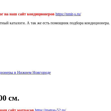
ог на наш сайт кондиционеров
https://nmir-s.ru/
ктный каталоги. А так же есть помощник подбора кондиционера.
диционеры в Нижнем Новгороде
0 см.
 наш сайт матрасов
https://matras-52.ru/