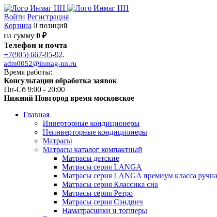
Войти
Регистрация
Корзина
0 позиций
на сумму
0 ₽
Телефон и почта
+7(905) 667-95-92
.
adm0052@inmag-nn.ru
Время работы:
Консультации обработка заявок
Пн-Сб 9:00 - 20:00
Нижний Новгород время московское
Главная
Инверторные кондиционеры
Неинверторные кондиционеры
Матрасы
Матрасы каталог компактный
Матрасы детские
Матрасы серия LANGA
Матрасы серия LANGA премиум класса ручна
Матрасы серия Классика сна
Матрасы серия Ретро
Матрасы серия Сэндвич
Наматрасники и топперы