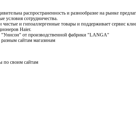
дивительна распространенность и разнообразие на рынке предла
е условия сотрудничества.
ки чистые и гипоаллергенные товары и поддерживает сервис кл
ционеров Haier.
енд "Унисон" от производственной фабрики "LANGA"
о разным сайтам магазинам
ы по своим сайтам