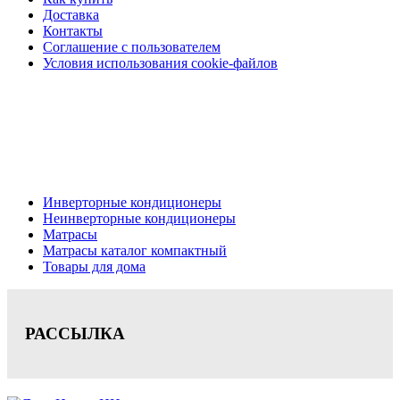
Доставка
Контакты
Соглашение с пользователем
Условия использования cookie-файлов
Кондиционеры, реечные потолки, матрасы Нижний
Новгород, консультация, расчет, доставка.
Цена на сайте носит информационный характер и не является публичной
офертой.
Инверторные кондиционеры
Неинверторные кондиционеры
Матрасы
Матрасы каталог компактный
Товары для дома
РАССЫЛКА