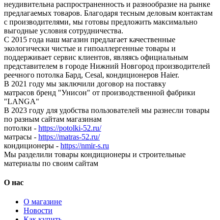
неудивительна распространенность и разнообразие на рынке
предлагаемых товаров. Благодаря тесным деловым контактам
с производителями, мы готовы предложить максимально
выгодные условия сотрудничества.
С 2015 года наш магазин предлагает качественные
экологически чистые и гипоаллергенные товары и
поддерживает сервис клиентов, являясь официальным
представителем в городе Нижний Новгород производителей
реечного потолка Бард, Cesal, кондиционеров Haier.
В 2021 году мы заключили договор на поставку
матрасов бренд "Унисон" от производственной фабрики
"LANGA"
В 2023 году для удобства пользователей мы разнесли товары
по разным сайтам магазинам
потолки -
https://potolki-52.ru/
матрасы -
https://matras-52.ru/
кондиционеры -
https://nmir-s.ru
Мы разделили товары кондиционеры и строительные
материалы по своим сайтам
О нас
О магазине
Новости
Как купить