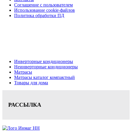
Соглашение с пользователем
Использование cookie-файлов
Политика обработки ПД
Кондиционеры, реечные потолки, матрасы Нижний
Новгород, консультация, расчет, доставка.
Цена на сайте носит информационный характер и не является публичной
офертой.
Инверторные кондиционеры
Неинверторные кондиционеры
Матрасы
Матрасы каталог компактный
Товары для дома
РАССЫЛКА