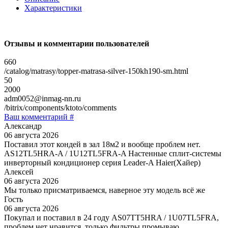
Характеристики
Отзывы и комментарии пользователей
660
/catalog/matrasy/topper-matrasa-silver-150kh190-sm.html
50
2000
adm0052@inmag-nn.ru
/bitrix/components/ktoto/comments
Ваш комментарий #
Александр
06 августа 2026
Поставил этот кондей в зал 18м2 и вообще проблем нет.
AS12TL5HRA-A / 1U12TL5FRA-A Настенные сплит-системы
инверторный кондиционер серия Leader-A Haier(Хайер)
Алексей
06 августа 2026
Мы только присматриваемся, наверное эту модель всё же
Гость
06 августа 2026
Покупал и поставил в 24 году AS07TT5HRA / 1U07TL5FRA,
проблем нет нравится, только фильтры промываю