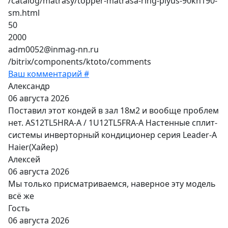
/catalog/matrasy/topper-matrasa-ring-plyus-90kh190-
sm.html
50
2000
adm0052@inmag-nn.ru
/bitrix/components/ktoto/comments
Ваш комментарий #
Александр
06 августа 2026
Поставил этот кондей в зал 18м2 и вообще проблем
нет. AS12TL5HRA-A / 1U12TL5FRA-A Настенные сплит-
системы инверторный кондиционер серия Leader-A
Haier(Хайер)
Алексей
06 августа 2026
Мы только присматриваемся, наверное эту модель
всё же
Гость
06 августа 2026