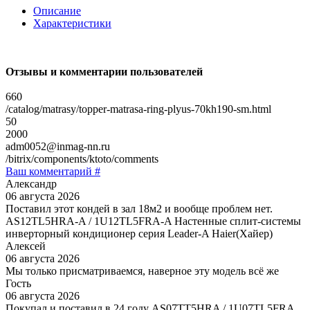
Описание
Характеристики
Отзывы и комментарии пользователей
660
/catalog/matrasy/topper-matrasa-ring-plyus-70kh190-sm.html
50
2000
adm0052@inmag-nn.ru
/bitrix/components/ktoto/comments
Ваш комментарий #
Александр
06 августа 2026
Поставил этот кондей в зал 18м2 и вообще проблем нет.
AS12TL5HRA-A / 1U12TL5FRA-A Настенные сплит-системы
инверторный кондиционер серия Leader-A Haier(Хайер)
Алексей
06 августа 2026
Мы только присматриваемся, наверное эту модель всё же
Гость
06 августа 2026
Покупал и поставил в 24 году AS07TT5HRA / 1U07TL5FRA,