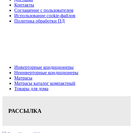
Контакты
Соглашение с пользователем
Использование cookie-файлов
Политика обработки ПД
Кондиционеры, реечные потолки, матрасы Нижний
Новгород, консультация, расчет, доставка.
Цена на сайте носит информационный характер и не является публичной
офертой.
Инверторные кондиционеры
Неинверторные кондиционеры
Матрасы
Матрасы каталог компактный
Товары для дома
РАССЫЛКА