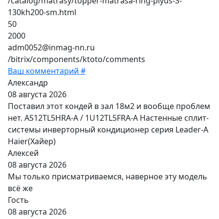
/catalog/matrasy/topper-matrasa-ring-plyus-3-
130kh200-sm.html
50
2000
adm0052@inmag-nn.ru
/bitrix/components/ktoto/comments
Ваш комментарий #
Александр
08 августа 2026
Поставил этот кондей в зал 18м2 и вообще проблем
нет. AS12TL5HRA-A / 1U12TL5FRA-A Настенные сплит-
системы инверторный кондиционер серия Leader-A
Haier(Хайер)
Алексей
08 августа 2026
Мы только присматриваемся, наверное эту модель
всё же
Гость
08 августа 2026