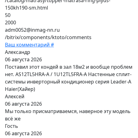
/catalog/matrasy/topper-matrasa-ring-plyus-
150kh190-sm.html
50
2000
adm0052@inmag-nn.ru
/bitrix/components/ktoto/comments
Ваш комментарий #
Александр
06 августа 2026
Поставил этот кондей в зал 18м2 и вообще проблем
нет. AS12TL5HRA-A / 1U12TL5FRA-A Настенные сплит-
системы инверторный кондиционер серия Leader-A
Haier(Хайер)
Алексей
06 августа 2026
Мы только присматриваемся, наверное эту модель
всё же
Гость
06 августа 2026