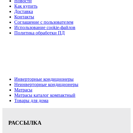
Новости
Как купить
Доставка
Контакты
Соглашение с пользователем
Использование cookie-файлов
Политика обработки ПД
Кондиционеры, реечные потолки, матрасы Нижний
Новгород, консультация, расчет, доставка.
Цена на сайте носит информационный характер и не является публичной
офертой.
Инверторные кондиционеры
Неинверторные кондиционеры
Матрасы
Матрасы каталог компактный
Товары для дома
РАССЫЛКА