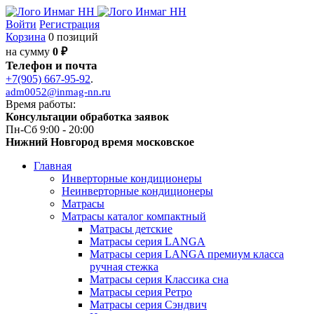
Войти
Регистрация
Корзина
0 позиций
на сумму
0 ₽
Телефон и почта
+7(905) 667-95-92
.
adm0052@inmag-nn.ru
Время работы:
Консультации обработка заявок
Пн-Сб 9:00 - 20:00
Нижний Новгород время московское
Главная
Инверторные кондиционеры
Неинверторные кондиционеры
Матрасы
Матрасы каталог компактный
Матрасы детские
Матрасы серия LANGA
Матрасы серия LANGA премиум класса
ручная стежка
Матрасы серия Классика сна
Матрасы серия Ретро
Матрасы серия Сэндвич