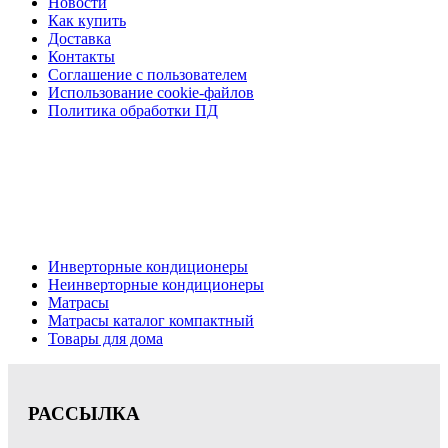
Новости
Как купить
Доставка
Контакты
Соглашение с пользователем
Использование cookie-файлов
Политика обработки ПД
Кондиционеры, реечные потолки, матрасы Нижний
Новгород, консультация, расчет, доставка.
Цена на сайте носит информационный характер и не является публичной
офертой.
Инверторные кондиционеры
Неинверторные кондиционеры
Матрасы
Матрасы каталог компактный
Товары для дома
РАССЫЛКА