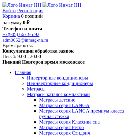
Войти
Регистрация
Корзина
0 позиций
на сумму
0 ₽
Телефон и почта
+7(905) 667-95-92
.
adm0052@inmag-nn.ru
Время работы:
Консультации обработка заявок
Пн-Сб 9:00 - 20:00
Нижний Новгород время московское
Главная
Инверторные кондиционеры
Неинверторные кондиционеры
Матрасы
Матрасы каталог компактный
Матрасы детские
Матрасы серия LANGA
Матрасы серия LANGA премиум класса
ручная стежка
Матрасы серия Классика сна
Матрасы серия Ретро
Матрасы серия Сэндвич