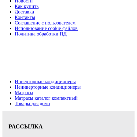
Новости
Как купить
Доставка
Контакты
Соглашение с пользователем
Использование cookie-файлов
Политика обработки ПД
Кондиционеры, реечные потолки, матрасы Нижний
Новгород, консультация, расчет, доставка.
Цена на сайте носит информационный характер и не является публичной
офертой.
Инверторные кондиционеры
Неинверторные кондиционеры
Матрасы
Матрасы каталог компактный
Товары для дома
РАССЫЛКА