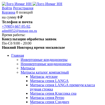
Войти
Регистрация
Корзина
0 позиций
на сумму
0 ₽
Телефон и почта
+7(905) 667-95-92
.
adm0052@inmag-nn.ru
Время работы:
Консультации обработка заявок
Пн-Сб 9:00 - 20:00
Нижний Новгород время московское
Главная
Инверторные кондиционеры
Неинверторные кондиционеры
Матрасы
Матрасы каталог компактный
Матрасы детские
Матрасы серия LANGA
Матрасы серия LANGA премиум класса
ручная стежка
Матрасы серия Классика сна
Матрасы серия Ретро
Матрасы серия Сэндвич