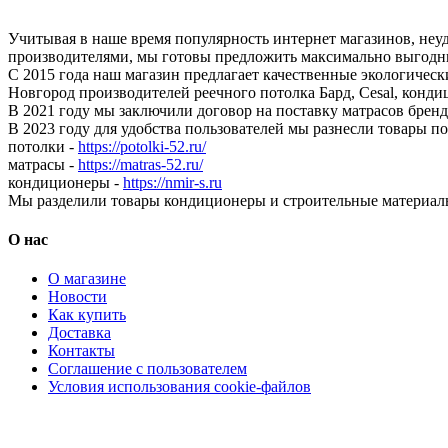
Учитывая в наше время популярность интернет магазинов, неу
производителями, мы готовы предложить максимально выгодны
С 2015 года наш магазин предлагает качественные экологичес
Новгород производителей реечного потолка Бард, Cesal, конди
В 2021 году мы заключили договор на поставку матрасов бр
В 2023 году для удобства пользователей мы разнесли товары п
потолки -
https://potolki-52.ru/
матрасы -
https://matras-52.ru/
кондиционеры -
https://nmir-s.ru
Мы разделили товары кондиционеры и строительные материал
О нас
О магазине
Новости
Как купить
Доставка
Контакты
Соглашение с пользователем
Условия использования cookie-файлов
Кондиционеры, реечные потолки, матрасы Нижний Новгород,