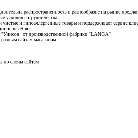
дивительна распространенность и разнообразие на рынке предла
е условия сотрудничества.
ки чистые и гипоаллергенные товары и поддерживает сервис кл
ционеров Haier.
енд "Унисон" от производственной фабрики "LANGA"
о разным сайтам магазинам
ы по своим сайтам
 консультация, расчет, доставка.