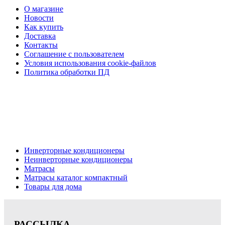
О магазине
Новости
Как купить
Доставка
Контакты
Соглашение с пользователем
Условия использования cookie-файлов
Политика обработки ПД
Кондиционеры, реечные потолки, матрасы Нижний
Новгород, консультация, расчет, доставка.
Цена на сайте носит информационный характер и не является публичной
офертой.
Инверторные кондиционеры
Неинверторные кондиционеры
Матрасы
Матрасы каталог компактный
Товары для дома
РАССЫЛКА