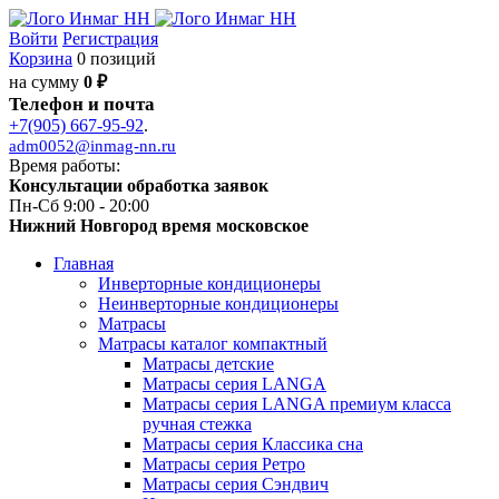
Войти
Регистрация
Корзина
0 позиций
на сумму
0 ₽
Телефон и почта
+7(905) 667-95-92
.
adm0052@inmag-nn.ru
Время работы:
Консультации обработка заявок
Пн-Сб 9:00 - 20:00
Нижний Новгород время московское
Главная
Инверторные кондиционеры
Неинверторные кондиционеры
Матрасы
Матрасы каталог компактный
Матрасы детские
Матрасы серия LANGA
Матрасы серия LANGA премиум класса
ручная стежка
Матрасы серия Классика сна
Матрасы серия Ретро
Матрасы серия Сэндвич