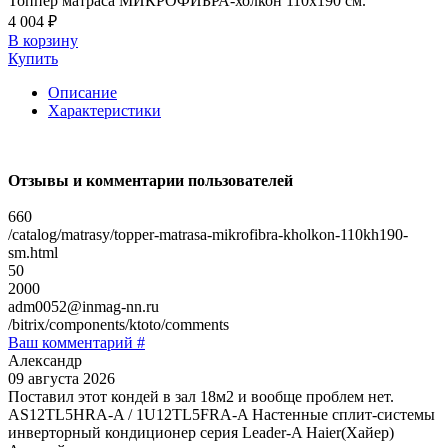
Топпер матраса МИКРОФИБРА-холкон 110х190 см.
4 004 ₽
В корзину
Купить
Описание
Характеристики
Отзывы и комментарии пользователей
660
/catalog/matrasy/topper-matrasa-mikrofibra-kholkon-110kh190-
sm.html
50
2000
adm0052@inmag-nn.ru
/bitrix/components/ktoto/comments
Ваш комментарий #
Александр
09 августа 2026
Поставил этот кондей в зал 18м2 и вообще проблем нет.
AS12TL5HRA-A / 1U12TL5FRA-A Настенные сплит-системы
инверторный кондиционер серия Leader-A Haier(Хайер)