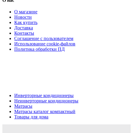
О нас
О магазине
Новости
Как купить
Доставка
Контакты
Соглашение с пользователем
Использование cookie-файлов
Политика обработки ПД
Кондиционеры, реечные потолки, матрасы Нижний
Новгород, консультация, расчет, доставка.
Цена на сайте носит информационный характер и не является публичной
офертой.
Инверторные кондиционеры
Неинверторные кондиционеры
Матрасы
Матрасы каталог компактный
Товары для дома