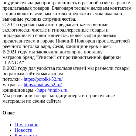
неудивительна распространенность и разнообразие на рынке
предлагаемых товаров. Благодаря тесным деловым контактам
с производителями, мы готовы предложить максимально
выгодные условия сотрудничества.
С 2015 года наш магазин предлагает качественные
экологически чистые и гипоаллергенные товары и
поддерживает сервис клиентов, являясь официальным
представителем в городе Нижний Новгород производителей
реечного потолка Бард, Cesal, кондиционеров Haier.
В 2021 году мы заключили договор на поставку
матрасов бренд "Унисон" от производственной фабрики
"LANGA"
В 2023 году для удобства пользователей мы разнесли товары
по разным сайтам магазинам
потолки -
https://potolki-52.ru/
матрасы -
https://matras-52.ru/
кондиционеры -
https://nmir-s.ru
Мы разделили товары кондиционеры и строительные
материалы по своим сайтам
О нас
О магазине
Новости
Как купить