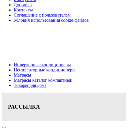
Доставка
Контакты
Соглашение с пользователем
Условия использования cookie-файлов
Кондиционеры, реечные потолки, матрасы Нижний
Новгород, консультация, расчет, доставка.
Цена на сайте носит информационный характер и не является публичной
офертой.
Инверторные кондиционеры
Неинверторные кондиционеры
Матрасы
Матрасы каталог компактный
Товары для дома
РАССЫЛКА