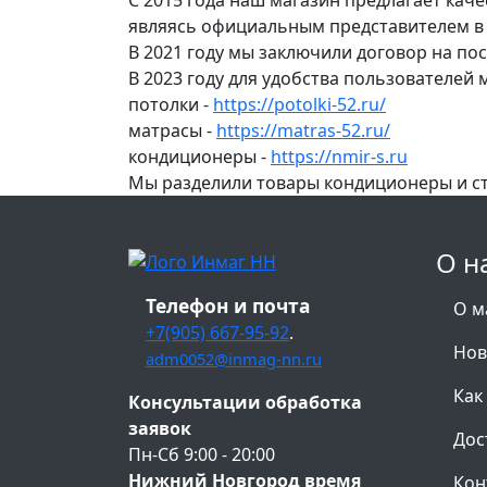
являясь официальным представителем в 
В 2021 году мы заключили договор на по
В 2023 году для удобства пользователей
потолки -
https://potolki-52.ru/
матрасы -
https://matras-52.ru/
кондиционеры -
https://nmir-s.ru
Мы разделили товары кондиционеры и с
О н
Телефон и почта
О м
+7(905) 667-95-92
.
Нов
adm0052@inmag-nn.ru
Как
Консультации обработка
заявок
Дос
Пн-Сб 9:00 - 20:00
Нижний Новгород время
Кон