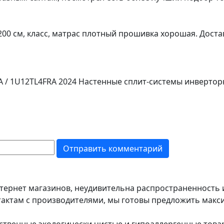
200 см, класс, матрас плотный прошивка хорошая. Доста
RA / 1U12TL4FRA 2024 Настенные сплит-системы инверто
тернет магазинов, неудивительна распространенность 
тактам с производителями, мы готовы предложить макс
ественные экологически чистые и гипоаллергенные това