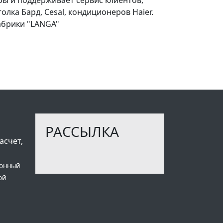
ка Бард, Cesal, кондиционеров Haier.
фабрики "LANGA"
РАССЫЛКА
асчет,
ионный
ой