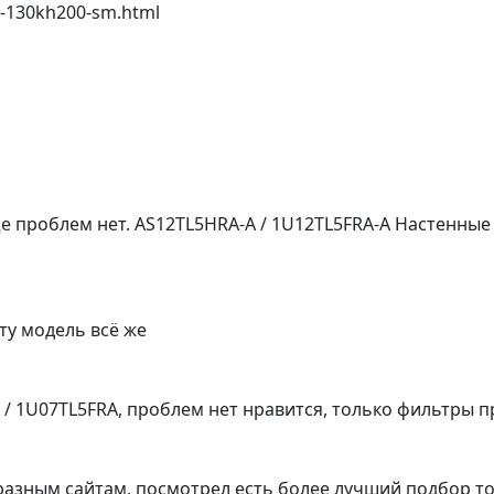
m-130kh200-sm.html
ще проблем нет. AS12TL5HRA-A / 1U12TL5FRA-A Настенны
ту модель всё же
A / 1U07TL5FRA, проблем нет нравится, только фильтры
разным сайтам, посмотрел есть более лучший подбор то