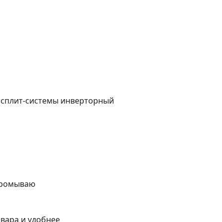
е сплит-системы инверторный
 промываю
вара и удобнее