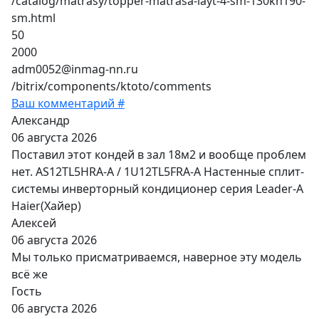
/catalog/matrasy/topper-matrasa-layt-4-sm-130kh190-
sm.html
50
2000
adm0052@inmag-nn.ru
/bitrix/components/ktoto/comments
Ваш комментарий #
Александр
06 августа 2026
Поставил этот кондей в зал 18м2 и вообще проблем
нет. AS12TL5HRA-A / 1U12TL5FRA-A Настенные сплит-
системы инверторный кондиционер серия Leader-A
Haier(Хайер)
Алексей
06 августа 2026
Мы только присматриваемся, наверное эту модель
всё же
Гость
06 августа 2026