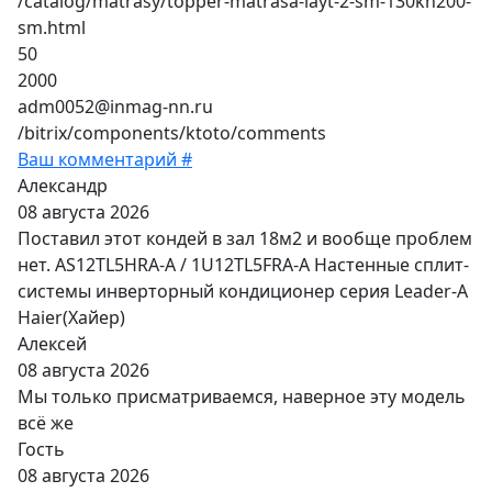
/catalog/matrasy/topper-matrasa-layt-2-sm-130kh200-
sm.html
50
2000
adm0052@inmag-nn.ru
/bitrix/components/ktoto/comments
Ваш комментарий #
Александр
08 августа 2026
Поставил этот кондей в зал 18м2 и вообще проблем
нет. AS12TL5HRA-A / 1U12TL5FRA-A Настенные сплит-
системы инверторный кондиционер серия Leader-A
Haier(Хайер)
Алексей
08 августа 2026
Мы только присматриваемся, наверное эту модель
всё же
Гость
08 августа 2026