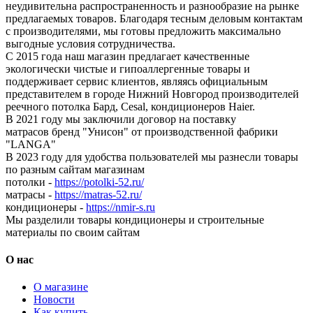
неудивительна распространенность и разнообразие на рынке
предлагаемых товаров. Благодаря тесным деловым контактам
с производителями, мы готовы предложить максимально
выгодные условия сотрудничества.
С 2015 года наш магазин предлагает качественные
экологически чистые и гипоаллергенные товары и
поддерживает сервис клиентов, являясь официальным
представителем в городе Нижний Новгород производителей
реечного потолка Бард, Cesal, кондиционеров Haier.
В 2021 году мы заключили договор на поставку
матрасов бренд "Унисон" от производственной фабрики
"LANGA"
В 2023 году для удобства пользователей мы разнесли товары
по разным сайтам магазинам
потолки -
https://potolki-52.ru/
матрасы -
https://matras-52.ru/
кондиционеры -
https://nmir-s.ru
Мы разделили товары кондиционеры и строительные
материалы по своим сайтам
О нас
О магазине
Новости
Как купить