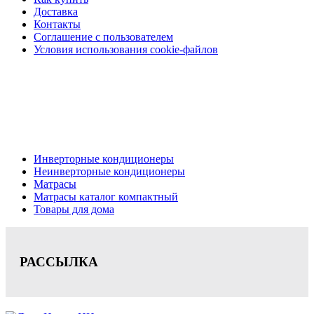
Доставка
Контакты
Соглашение с пользователем
Условия использования cookie-файлов
Кондиционеры, реечные потолки, матрасы Нижний
Новгород, консультация, расчет, доставка.
Цена на сайте носит информационный характер и не является публичной
офертой.
Инверторные кондиционеры
Неинверторные кондиционеры
Матрасы
Матрасы каталог компактный
Товары для дома
РАССЫЛКА