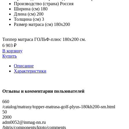
Производство (страна)
Россия
Ширина (см)
180
Длина (см)
200
Толщина (см)
3
Размер матраса (см)
180х200
Топпер матраса ГОЛЬФ-плюс 180х200 см.
6 903 ₽
В корзину
Купить
Описание
Характеристики
Отзывы и комментарии пользователей
660
/catalog/matrasy/topper-matrasa-golf-plyus-180kh200-sm.html
50
2000
adm0052@inmag-nn.ru
/bitrix/components/ktoto/comments