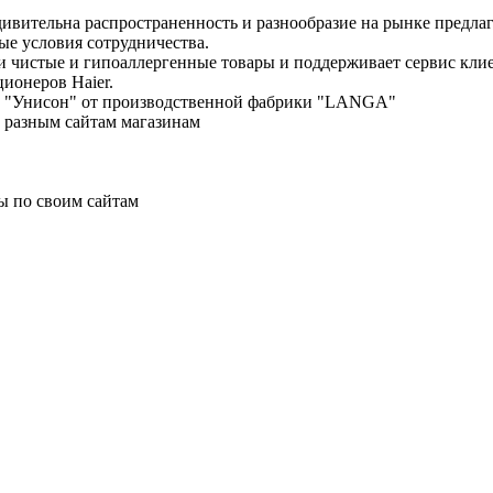
дивительна распространенность и разнообразие на рынке предла
е условия сотрудничества.
ки чистые и гипоаллергенные товары и поддерживает сервис кл
ционеров Haier.
енд "Унисон" от производственной фабрики "LANGA"
о разным сайтам магазинам
ы по своим сайтам
 консультация, расчет, доставка.