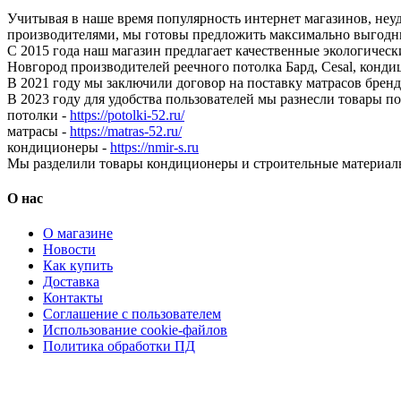
Учитывая в наше время популярность интернет магазинов, неу
производителями, мы готовы предложить максимально выгодны
С 2015 года наш магазин предлагает качественные экологичес
Новгород производителей реечного потолка Бард, Cesal, конди
В 2021 году мы заключили договор на поставку матрасов бр
В 2023 году для удобства пользователей мы разнесли товары п
потолки -
https://potolki-52.ru/
матрасы -
https://matras-52.ru/
кондиционеры -
https://nmir-s.ru
Мы разделили товары кондиционеры и строительные материал
О нас
О магазине
Новости
Как купить
Доставка
Контакты
Соглашение с пользователем
Использование cookie-файлов
Политика обработки ПД
Кондиционеры, реечные потолки, матрасы Нижний Новгород,