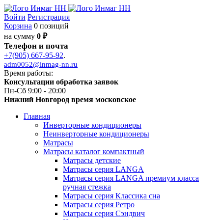
Войти
Регистрация
Корзина
0 позиций
на сумму
0 ₽
Телефон и почта
+7(905) 667-95-92
.
adm0052@inmag-nn.ru
Время работы:
Консультации обработка заявок
Пн-Сб 9:00 - 20:00
Нижний Новгород время московское
Главная
Инверторные кондиционеры
Неинверторные кондиционеры
Матрасы
Матрасы каталог компактный
Матрасы детские
Матрасы серия LANGA
Матрасы серия LANGA премиум класса
ручная стежка
Матрасы серия Классика сна
Матрасы серия Ретро
Матрасы серия Сэндвич