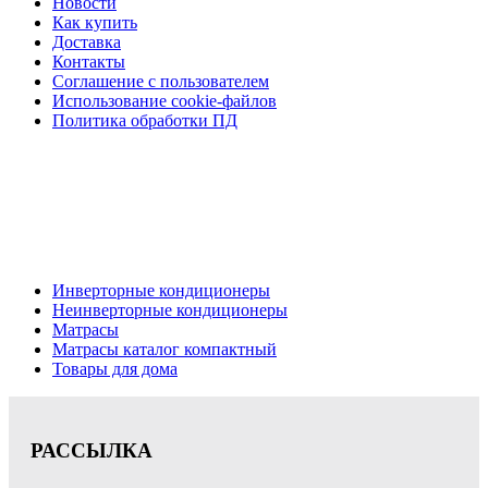
Новости
Как купить
Доставка
Контакты
Соглашение с пользователем
Использование cookie-файлов
Политика обработки ПД
Кондиционеры, реечные потолки, матрасы Нижний
Новгород, консультация, расчет, доставка.
Цена на сайте носит информационный характер и не является публичной
офертой.
Инверторные кондиционеры
Неинверторные кондиционеры
Матрасы
Матрасы каталог компактный
Товары для дома
РАССЫЛКА