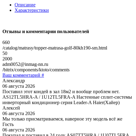
Описание
Характеристики
Отзывы и комментарии пользователей
660
/catalog/matrasy/topper-matrasa-golf-80kh190-sm.html
50
2000
adm0052@inmag-nn.ru
/bitrix/components/ktoto/comments
Ваш комментарий #
Александр
06 августа 2026
Поставил этот кондей в зал 18м2 и вообще проблем нет.
AS12TL5HRA-A / 1U12TL5FRA-A Настенные сплит-системы
инверторный кондиционер серия Leader-A Haier(Хайер)
Алексей
06 августа 2026
Мы только присматриваемся, наверное эту модель всё же
Гость
06 августа 2026
Покупал и поставил в 24 году AS07TT5HRA / 1U07TL5FRA,