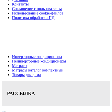
Контакты
Соглашение с пользователем
Использование cookie-файлов
Политика обработки ПД
Кондиционеры, реечные потолки, матрасы Нижний
Новгород, консультация, расчет, доставка.
Цена на сайте носит информационный характер и не является публичной
офертой.
Инверторные кондиционеры
Неинверторные кондиционеры
Матрасы
Матрасы каталог компактный
Товары для дома
РАССЫЛКА