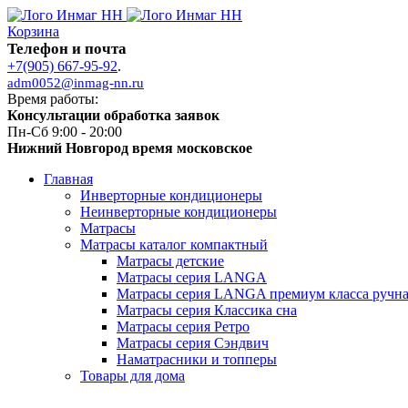
Корзина
Телефон и почта
+7(905) 667-95-92
.
adm0052@inmag-nn.ru
Время работы:
Консультации обработка заявок
Пн-Сб 9:00 - 20:00
Нижний Новгород время московское
Главная
Инверторные кондиционеры
Неинверторные кондиционеры
Матрасы
Матрасы каталог компактный
Матрасы детские
Матрасы серия LANGA
Матрасы серия LANGA премиум класса ручна
Матрасы серия Классика сна
Матрасы серия Ретро
Матрасы серия Сэндвич
Наматрасники и топперы
Товары для дома