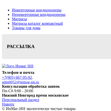
Цена на сайте носит информационный характер и не является публичной офе
Инверторные кондиционеры
Неинверторные кондиционеры
Матрасы
Матрасы каталог компактный
Товары для дома
РАССЫЛКА
Телефон и почта
+7(905) 667-95-92
.
adm0052@inmag-nn.ru
Консультации обработка заявок
Пн-Сб 9:00 - 20:00
Нижний Новгород время московское
Персональный раздел
Наверх
© ИнМаг-НН экологически чистые товары