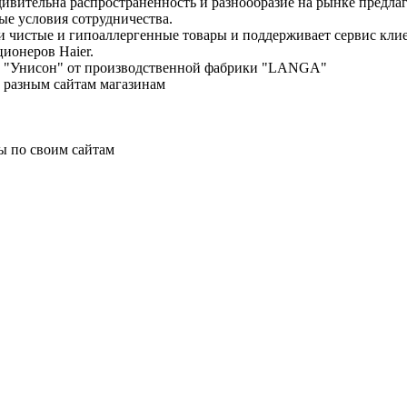
дивительна распространенность и разнообразие на рынке предла
е условия сотрудничества.
ки чистые и гипоаллергенные товары и поддерживает сервис кл
ционеров Haier.
енд "Унисон" от производственной фабрики "LANGA"
о разным сайтам магазинам
ы по своим сайтам
 консультация, расчет, доставка.