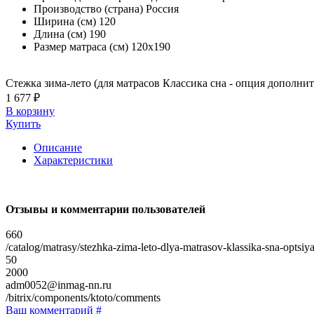
Производство (страна)
Россия
Ширина (см)
120
Длина (см)
190
Размер матраса (см)
120х190
Стежка зима-лето (для матрасов Классика сна - опция дополнит
1 677 ₽
В корзину
Купить
Описание
Характеристики
Отзывы и комментарии пользователей
660
/catalog/matrasy/stezhka-zima-leto-dlya-matrasov-klassika-sna-optsi
50
2000
adm0052@inmag-nn.ru
/bitrix/components/ktoto/comments
Ваш комментарий #