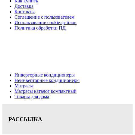
Как купить
Доставка
Контакты
Соглашение с пользователем
Использование cookie-файлов
Политика обработки ПД
Кондиционеры, реечные потолки, матрасы Нижний
Новгород, консультация, расчет, доставка.
Цена на сайте носит информационный характер и не является публичной
офертой.
Инверторные кондиционеры
Неинверторные кондиционеры
Матрасы
Матрасы каталог компактный
Товары для дома
РАССЫЛКА