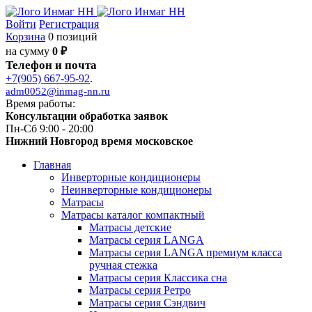
Войти
Регистрация
Корзина
0 позиций
на сумму
0 ₽
Телефон и почта
+7(905) 667-95-92
.
adm0052@inmag-nn.ru
Время работы:
Консультации обработка заявок
Пн-Сб 9:00 - 20:00
Нижний Новгород время московское
Главная
Инверторные кондиционеры
Неинверторные кондиционеры
Матрасы
Матрасы каталог компактный
Матрасы детские
Матрасы серия LANGA
Матрасы серия LANGA премиум класса
ручная стежка
Матрасы серия Классика сна
Матрасы серия Ретро
Матрасы серия Сэндвич