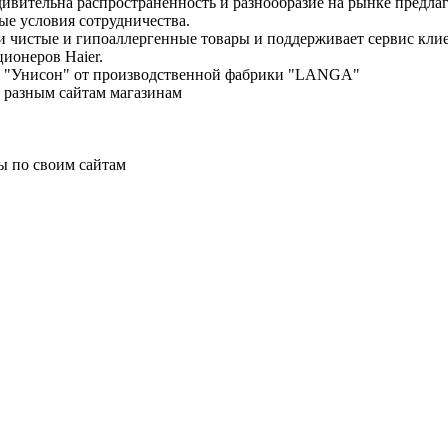
дивительна распространенность и разнообразие на рынке предла
е условия сотрудничества.
ки чистые и гипоаллергенные товары и поддерживает сервис кл
ционеров Haier.
енд "Унисон" от производственной фабрики "LANGA"
о разным сайтам магазинам
ы по своим сайтам
 консультация, расчет, доставка.