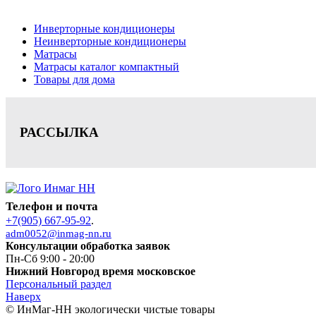
Цена на сайте носит информационный характер и не является публичной офе
Инверторные кондиционеры
Неинверторные кондиционеры
Матрасы
Матрасы каталог компактный
Товары для дома
РАССЫЛКА
Телефон и почта
+7(905) 667-95-92
.
adm0052@inmag-nn.ru
Консультации обработка заявок
Пн-Сб 9:00 - 20:00
Нижний Новгород время московское
Персональный раздел
Наверх
© ИнМаг-НН экологически чистые товары