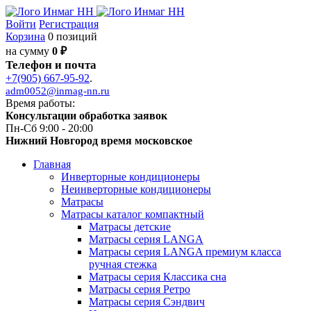
Войти
Регистрация
Корзина
0 позиций
на сумму
0 ₽
Телефон и почта
+7(905) 667-95-92
.
adm0052@inmag-nn.ru
Время работы:
Консультации обработка заявок
Пн-Сб 9:00 - 20:00
Нижний Новгород время московское
Главная
Инверторные кондиционеры
Неинверторные кондиционеры
Матрасы
Матрасы каталог компактный
Матрасы детские
Матрасы серия LANGA
Матрасы серия LANGA премиум класса
ручная стежка
Матрасы серия Классика сна
Матрасы серия Ретро
Матрасы серия Сэндвич