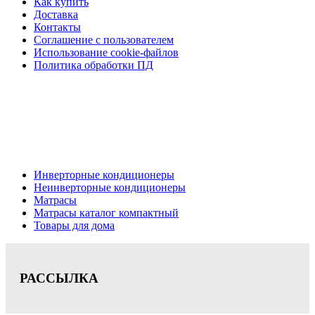
Как купить
Доставка
Контакты
Соглашение с пользователем
Использование cookie-файлов
Политика обработки ПД
Кондиционеры, реечные потолки, матрасы Нижний
Новгород, консультация, расчет, доставка.
Цена на сайте носит информационный характер и не является публичной
офертой.
Инверторные кондиционеры
Неинверторные кондиционеры
Матрасы
Матрасы каталог компактный
Товары для дома
РАССЫЛКА