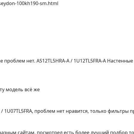
oseydon-100kh190-sm.html
ще проблем нет. AS12TL5HRA-A / 1U12TL5FRA-A Настенны
ту модель всё же
A / 1U07TL5FRA, проблем нет нравится, только фильтры
разным сайтам, посмотрел есть более лучший подбор то