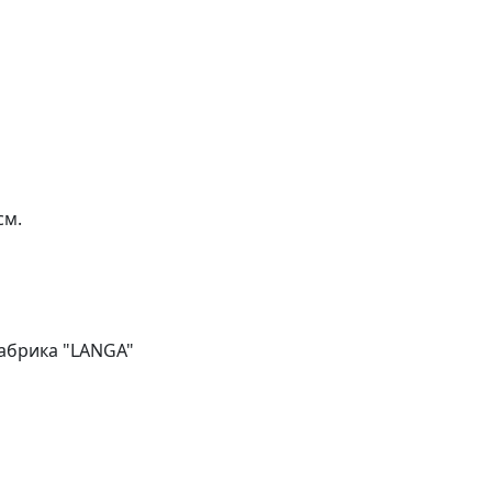
см.
абрика "LANGA"