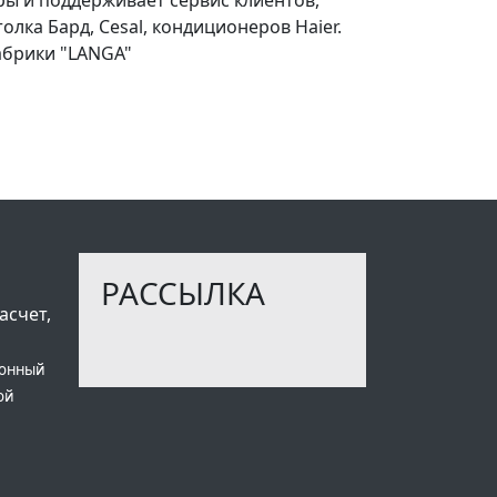
ка Бард, Cesal, кондиционеров Haier.
фабрики "LANGA"
РАССЫЛКА
асчет,
ионный
ой