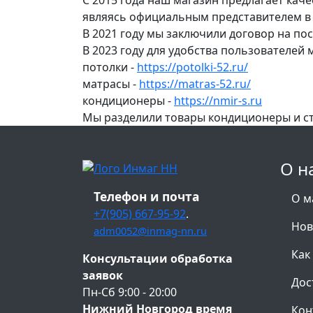
являясь официальным представителем в 
В 2021 году мы заключили договор на по
В 2023 году для удобства пользователей
потолки -
https://potolki-52.ru/
матрасы -
https://matras-52.ru/
кондиционеры -
https://nmir-s.ru
Мы разделили товары кондиционеры и с
О н
Телефон и почта
О м
+7(905) 667-95-92
.
Нов
adm0052@inmag-nn.ru
Как
Консультации обработка
заявок
Дос
Пн-Сб 9:00 - 20:00
Нижний Новгород время
Кон