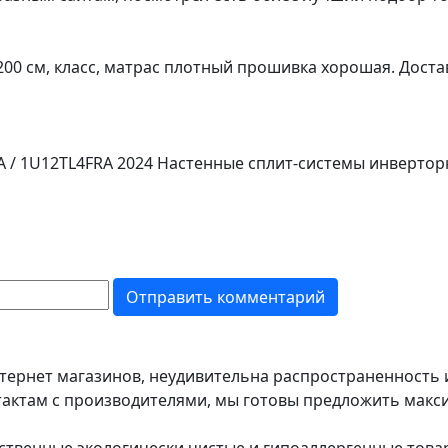
200 см, класс, матрас плотный прошивка хорошая. Доста
RA / 1U12TL4FRA 2024 Настенные сплит-системы инверто
тернет магазинов, неудивительна распространенность 
тактам с производителями, мы готовы предложить макс
ественные экологически чистые и гипоаллергенные това