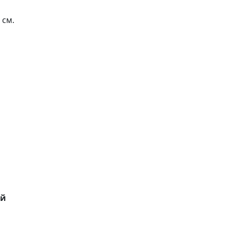
 см.
ей