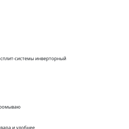
е сплит-системы инверторный
 промываю
вара и удобнее