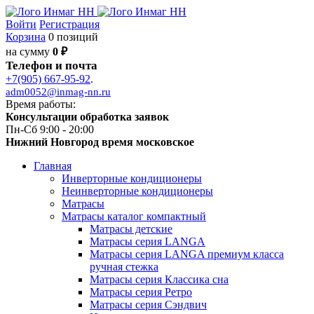
Войти
Регистрация
Корзина
0 позиций
на сумму
0 ₽
Телефон и почта
+7(905) 667-95-92
.
adm0052@inmag-nn.ru
Время работы:
Консультации обработка заявок
Пн-Сб 9:00 - 20:00
Нижний Новгород время московское
Главная
Инверторные кондиционеры
Неинверторные кондиционеры
Матрасы
Матрасы каталог компактный
Матрасы детские
Матрасы серия LANGA
Матрасы серия LANGA премиум класса
ручная стежка
Матрасы серия Классика сна
Матрасы серия Ретро
Матрасы серия Сэндвич