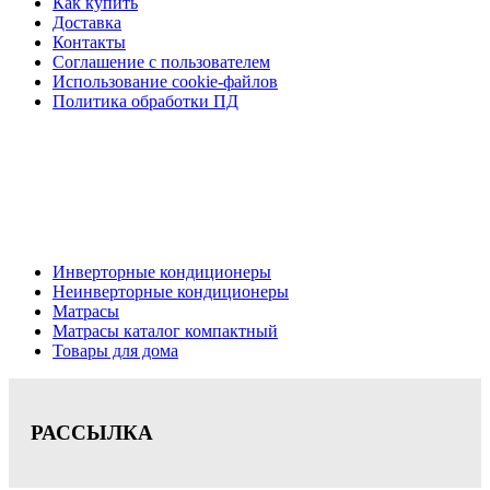
Как купить
Доставка
Контакты
Соглашение с пользователем
Использование cookie-файлов
Политика обработки ПД
Кондиционеры, реечные потолки, матрасы Нижний
Новгород, консультация, расчет, доставка.
Цена на сайте носит информационный характер и не является публичной
офертой.
Инверторные кондиционеры
Неинверторные кондиционеры
Матрасы
Матрасы каталог компактный
Товары для дома
РАССЫЛКА