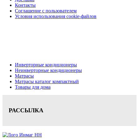
Контакты
Соглашение с пользователем
Условия использования cookie-файлов
Кондиционеры, реечные потолки, матрасы Нижний
Новгород, консультация, расчет, доставка.
Цена на сайте носит информационный характер и не является публичной
офертой.
Инверторные кондиционеры
Неинверторные кондиционеры
Матрасы
Матрасы каталог компактный
Товары для дома
РАССЫЛКА