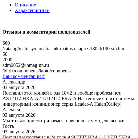
Описание
Характеристики
Отзывы и комментарии пользователей
660
/catalog/matrasy/namatrasnik-matrasa-kapriz-180kh190-sm.html
50
2000
adm0052@inmag-nn.ru
/bitrix/components/ktoto/comments
Ваш комментарий #
Александр
03 августа 2026
Поставил этот кондей в зал 18м2 и вообще проблем нет.
AS12TL5HRA-A / 1U12TL5FRA-A Настенные сплит-системы
инверторный кондиционер серия Leader-A Haier(Хайер)
Алексей
03 августа 2026
Мы только присматриваемся, наверное эту модель всё же
Гость
03 августа 2026
Покупал и поставил в 24 году AS07TT5HRA / 1U07TL5FRA,