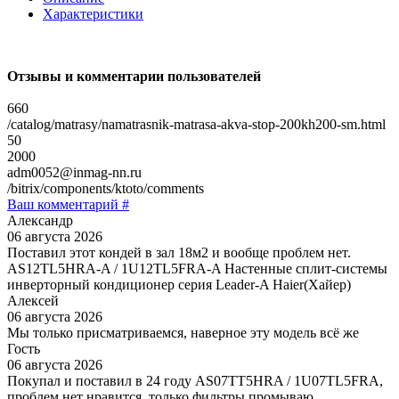
Характеристики
Отзывы и комментарии пользователей
660
/catalog/matrasy/namatrasnik-matrasa-akva-stop-200kh200-sm.html
50
2000
adm0052@inmag-nn.ru
/bitrix/components/ktoto/comments
Ваш комментарий #
Александр
06 августа 2026
Поставил этот кондей в зал 18м2 и вообще проблем нет.
AS12TL5HRA-A / 1U12TL5FRA-A Настенные сплит-системы
инверторный кондиционер серия Leader-A Haier(Хайер)
Алексей
06 августа 2026
Мы только присматриваемся, наверное эту модель всё же
Гость
06 августа 2026
Покупал и поставил в 24 году AS07TT5HRA / 1U07TL5FRA,
проблем нет нравится, только фильтры промываю