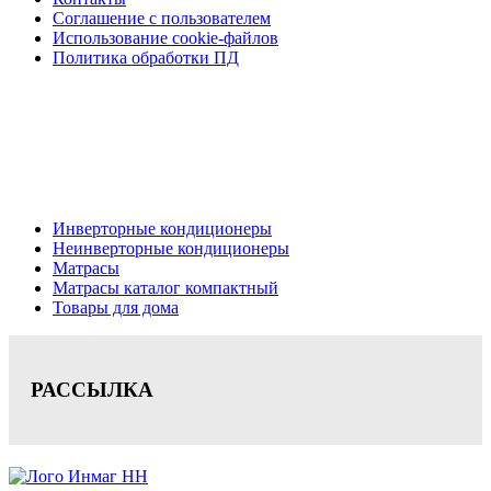
Соглашение с пользователем
Использование cookie-файлов
Политика обработки ПД
Кондиционеры, реечные потолки, матрасы Нижний
Новгород, консультация, расчет, доставка.
Цена на сайте носит информационный характер и не является публичной
офертой.
Инверторные кондиционеры
Неинверторные кондиционеры
Матрасы
Матрасы каталог компактный
Товары для дома
РАССЫЛКА