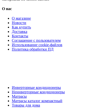
О нас
О магазине
Новости
Как купить
Доставка
Контакты
Соглашение с пользователем
Использование cookie-файлов
Политика обработки ПД
Кондиционеры, реечные потолки, матрасы Нижний
Новгород, консультация, расчет, доставка.
Цена на сайте носит информационный характер и не является публичной
офертой.
Инверторные кондиционеры
Неинверторные кондиционеры
Матрасы
Матрасы каталог компактный
Товары для дома