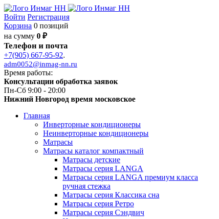
Войти
Регистрация
Корзина
0 позиций
на сумму
0 ₽
Телефон и почта
+7(905) 667-95-92
.
adm0052@inmag-nn.ru
Время работы:
Консультации обработка заявок
Пн-Сб 9:00 - 20:00
Нижний Новгород время московское
Главная
Инверторные кондиционеры
Неинверторные кондиционеры
Матрасы
Матрасы каталог компактный
Матрасы детские
Матрасы серия LANGA
Матрасы серия LANGA премиум класса
ручная стежка
Матрасы серия Классика сна
Матрасы серия Ретро
Матрасы серия Сэндвич