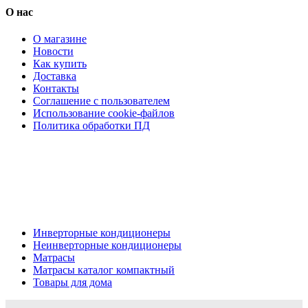
О нас
О магазине
Новости
Как купить
Доставка
Контакты
Соглашение с пользователем
Использование cookie-файлов
Политика обработки ПД
Кондиционеры, реечные потолки, матрасы Нижний
Новгород, консультация, расчет, доставка.
Цена на сайте носит информационный характер и не является публичной
офертой.
Инверторные кондиционеры
Неинверторные кондиционеры
Матрасы
Матрасы каталог компактный
Товары для дома