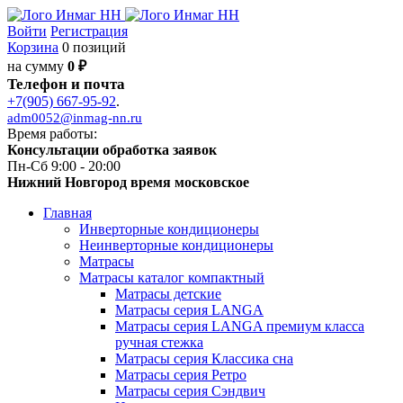
Войти
Регистрация
Корзина
0 позиций
на сумму
0 ₽
Телефон и почта
+7(905) 667-95-92
.
adm0052@inmag-nn.ru
Время работы:
Консультации обработка заявок
Пн-Сб 9:00 - 20:00
Нижний Новгород время московское
Главная
Инверторные кондиционеры
Неинверторные кондиционеры
Матрасы
Матрасы каталог компактный
Матрасы детские
Матрасы серия LANGA
Матрасы серия LANGA премиум класса
ручная стежка
Матрасы серия Классика сна
Матрасы серия Ретро
Матрасы серия Сэндвич