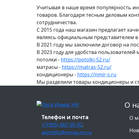
Учитывая в наше время популярность ин
товаров. Благодаря тесным деловым кон
сотрудничества.
С 2015 года наш магазин предлагает кач
являясь официальным представителем в 
В 2021 году мы заключили договор на по
В 2023 году для удобства пользователей
потолки -
https://potolki-52.ru/
матрасы -
https://matras-52.ru/
кондиционеры -
https://nmir-s.ru
Мы разделили товары кондиционеры и с
О н
Телефон и почта
О м
+7(905) 667-95-92
.
Нов
adm0052@inmag-nn.ru