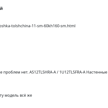
ей
toshka-tolshchina-11-sm-60kh160-sm.html
ще проблем нет. AS12TL5HRA-A / 1U12TL5FRA-A Настенны
ту модель всё же