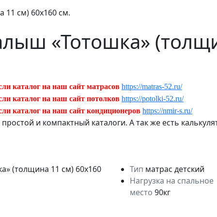
11 см) 60х160 см.
лыш «Тотошка» (толщи
сли каталог на наш сайт матрасов
https://matras-52.ru/
сли каталог на наш сайт потолков
https://potolki-52.ru/
сли каталог на наш сайт кондиционеров
https://nmir-s.ru/
ь простой и компактный каталоги. А так же есть кальку
Тип
матрас детский
Нагрузка на спальное
место
90кг