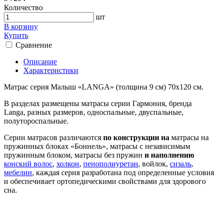
Количество
шт
В корзину
Купить
Сравнение
Описание
Характеристики
Матрас серия Малыш «LANGA» (толщина 9 см) 70х120 см.
В разделах размещены матрасы серии Гармония, бренда
Langa, разных размеров, односпальные, двуспальные,
полутороспальные.
Серии матрасов различаются
по конструкции на
матрасы на
пружинных блоках «Боннель», матрасы с независимым
пружинным блоком, матрасы без пружин
и наполнению
конский волос
,
холкон
,
пенополиуретан
, войлок,
сизаль
,
мебелин
, каждая серия разработана под определенные условия
и обеспечивает ортопедическими свойствами для здорового
сна.