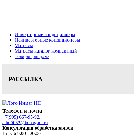
Кондиционеры, реечные потолки, матрасы Нижний
Новгород, консультация, расчет, доставка.
Цена на сайте носит информационный характер и не является публичной
офертой.
Инверторные кондиционеры
Неинверторные кондиционеры
Матрасы
Матрасы каталог компактный
Товары для дома
РАССЫЛКА
Телефон и почта
+7(905) 667-95-92
.
adm0052@inmag-nn.ru
Консультации обработка заявок
Пн-Сб 9:00 - 20:00