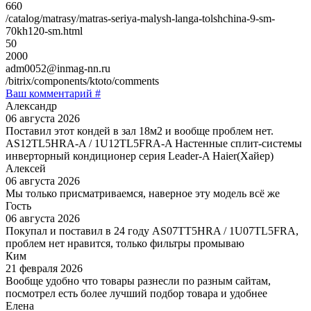
660
/catalog/matrasy/matras-seriya-malysh-langa-tolshchina-9-sm-
70kh120-sm.html
50
2000
adm0052@inmag-nn.ru
/bitrix/components/ktoto/comments
Ваш комментарий #
Александр
06 августа 2026
Поставил этот кондей в зал 18м2 и вообще проблем нет.
AS12TL5HRA-A / 1U12TL5FRA-A Настенные сплит-системы
инверторный кондиционер серия Leader-A Haier(Хайер)
Алексей
06 августа 2026
Мы только присматриваемся, наверное эту модель всё же
Гость
06 августа 2026
Покупал и поставил в 24 году AS07TT5HRA / 1U07TL5FRA,
проблем нет нравится, только фильтры промываю
Ким
21 февраля 2026
Вообще удобно что товары разнесли по разным сайтам,
посмотрел есть более лучший подбор товара и удобнее
Елена