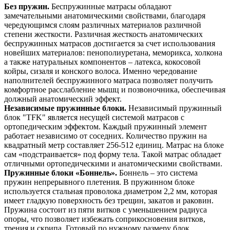
Без пружин.
Беспружинные матрасы обладают
замечательными анатомическими свойствами, благодаря
чередующимся слоям различных материалов различной
степени жесткости. Различная жесткость анатомических
беспружинных матрасов достигается за счет использования
новейших материалов: пенополиуретана, меморикса, холкона
а также натуральных компонентов – латекса, кокосовой
койры, сизаля и конского волоса. Именно чередование
наполнителей беспружинного матраса позволяет получить
комфортное расслабление мышц и позвоночника, обеспечивая
должный анатомический эффект.
Независимые пружинные блоки.
Независимый пружинный
блок "TFK" является несущей системой матрасов с
ортопедическим эффектом. Каждый пружинный элемент
работает независимо от соседних. Количество пружин на
квадратный метр составляет 256-512 единиц. Матрас на блоке
сам «подстраивается» под форму тела. Такой матрас обладает
отличными ортопедическими и анатомическими свойствами.
Пружинные блоки «Боннель».
Боннель – это система
пружин непрерывного плетения. В пружинном блоке
используется стальная проволока диаметром 2,2 мм, которая
имеет гладкую поверхность без трещин, закатов и раковин.
Пружина состоит из пяти витков с уменьшением радиуса
опоры, что позволяет избежать соприкосновения витков,
трения и скрипа. Готовый по нужному размеру блок