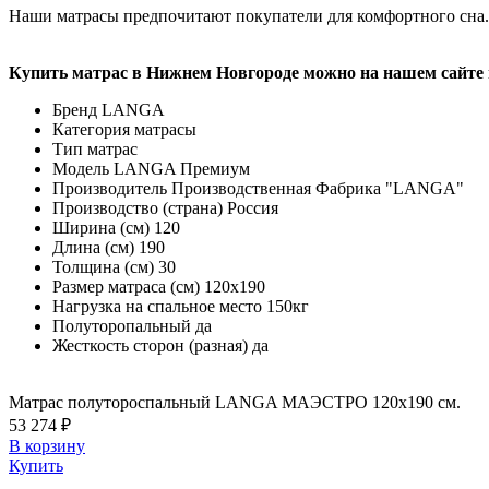
Наши матрасы предпочитают покупатели для комфортного сна.
Купить матрас в Нижнем Новгороде можно на нашем сайте и
Бренд
LANGA
Категория
матрасы
Тип
матрас
Модель
LANGA Премиум
Производитель
Производственная Фабрика "LANGA"
Производство (страна)
Россия
Ширина (см)
120
Длина (см)
190
Толщина (см)
30
Размер матраса (см)
120х190
Нагрузка на спальное место
150кг
Полуторопальный
да
Жесткость сторон (разная)
да
Матрас полутороспальный LANGA МАЭСТРО 120х190 см.
53 274 ₽
В корзину
Купить