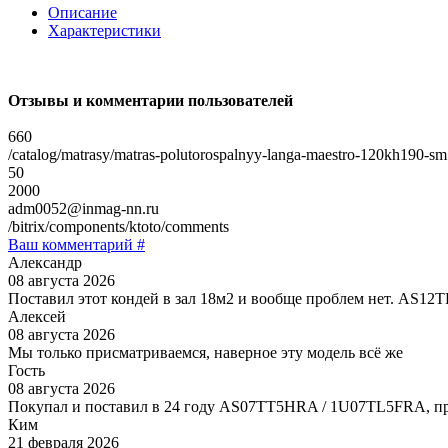
Описание
Характеристики
Отзывы и комментарии пользователей
660
/catalog/matrasy/matras-polutorospalnyy-langa-maestro-120kh190-sm
50
2000
adm0052@inmag-nn.ru
/bitrix/components/ktoto/comments
Ваш комментарий #
Александр
08 августа 2026
Поставил этот кондей в зал 18м2 и вообще проблем нет. AS1
Алексей
08 августа 2026
Мы только присматриваемся, наверное эту модель всё же
Гость
08 августа 2026
Покупал и поставил в 24 году AS07TT5HRA / 1U07TL5FRA, пр
Ким
21 февраля 2026