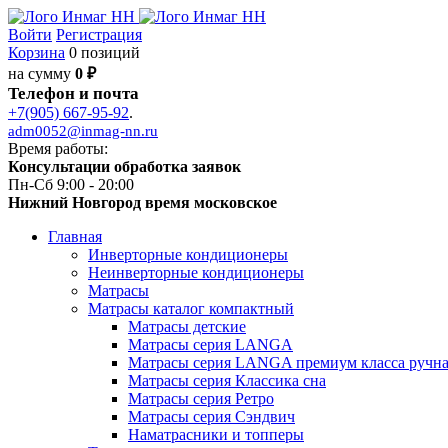
Войти
Регистрация
Корзина
0 позиций
на сумму
0 ₽
Телефон и почта
+7(905) 667-95-92
.
adm0052@inmag-nn.ru
Время работы:
Консультации обработка заявок
Пн-Сб 9:00 - 20:00
Нижний Новгород время московское
Главная
Инверторные кондиционеры
Неинверторные кондиционеры
Матрасы
Матрасы каталог компактный
Матрасы детские
Матрасы серия LANGA
Матрасы серия LANGA премиум класса ручна
Матрасы серия Классика сна
Матрасы серия Ретро
Матрасы серия Сэндвич
Наматрасники и топперы