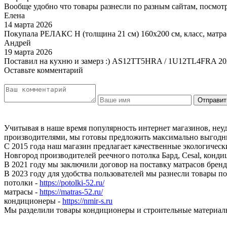
Вообще удобно что товары разнесли по разным сайтам, посмотр
Елена
14 марта 2026
Покупала РЕЛАКС Н (толщина 21 см) 160х200 см, класс, матра
Андрей
19 марта 2026
Поставил на кухню и замерз :) AS12TT5HRA / 1U12TL4FRA 20
Оставьте комментарий
Учитывая в наше время популярность интернет магазинов, неу
производителями, мы готовы предложить максимально выгодны
С 2015 года наш магазин предлагает качественные экологичес
Новгород производителей реечного потолка Бард, Cesal, конди
В 2021 году мы заключили договор на поставку матрасов бр
В 2023 году для удобства пользователей мы разнесли товары п
потолки -
https://potolki-52.ru/
матрасы -
https://matras-52.ru/
кондиционеры -
https://nmir-s.ru
Мы разделили товары кондиционеры и строительные материал