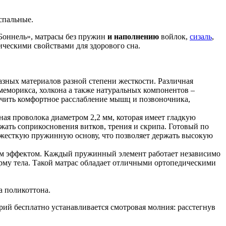
спальные.
Боннель», матрасы без пружин
и наполнению
войлок,
сизаль
,
ическими свойствами для здорового сна.
зных материалов разной степени жесткости. Различная
меморикса, холкона а также натуральных компонентов –
лучить комфортное расслабление мышц и позвоночника,
ная проволока диаметром 2,2 мм, которая имеет гладкую
ежать соприкосновения витков, трения и скрипа. Готовый по
т жесткую пружинную основу, что позволяет держать высокую
им эффектом. Каждый пружинный элемент работает независимо
орму тела. Такой матрас обладает отличными ортопедическими
а поликоттона.
рий бесплатно устанавливается смотровая молния: расстегнув