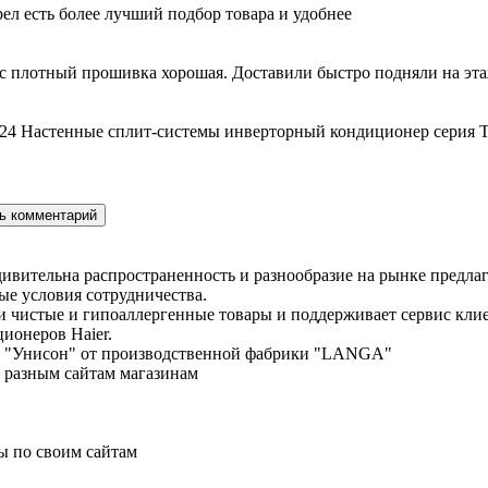
ел есть более лучший подбор товара и удобнее
с плотный прошивка хорошая. Доставили быстро подняли на этаж
24 Настенные сплит-системы инверторный кондиционер серия T
дивительна распространенность и разнообразие на рынке предла
е условия сотрудничества.
ки чистые и гипоаллергенные товары и поддерживает сервис кл
ционеров Haier.
енд "Унисон" от производственной фабрики "LANGA"
о разным сайтам магазинам
ы по своим сайтам