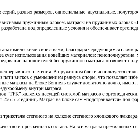
серий, разных размеров, односпальные, двуспальные, полуторо
зависимым пружинным блоком, матрасы на пружинных блоках «
я разработана под определенные условия и обеспечивает ортопед
анатомическими свойствами, благодаря чередующимся слоям ра
за счет использования новейших материалов: пенополиуретана, 
 чередование наполнителей беспружинного матраса позволяет по
 непрерывного плетения. В пружинном блоке используется сталь
из пяти витков с уменьшением радиуса опоры, что позволяет изб
нные матрасы на блоке Боннель служат достаточно долго, имею
оздухообмену внутри матраса.
к "TFK" является несущей системой матрасов с ортопедическ
т 256-512 единиц. Матрас на блоке сам «подстраивается» под ф
з трикотажа стеганого на холконе стеганого хлопкового жаккард
чество и прозрачность состава. На все матрасы премиальных се