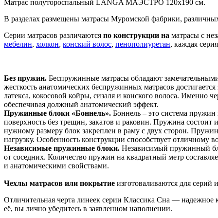
Матрас полутороспальный LANGA МАЭСТРО 120х190 см.
В разделах размещены матрасы Муромской фабрики, различных 
Серии матрасов различаются
по конструкции на
матрасы с не
мебелин
,
холкон
,
конский волос
,
пенополиуретан
, каждая сери
Без пружин.
Беспружинные матрасы обладают замечательными 
жесткость анатомических беспружинных матрасов достигается 
латекса, кокосовой койры, сизаля и конского волоса. Именно
обеспечивая должный анатомический эффект.
Пружинные блоки «Боннель».
Боннель – это система пружин
поверхность без трещин, закатов и раковин. Пружина состоит 
нужному размеру блок закреплен в раму с двух сторон. Пружи
нагрузку. Особенность конструкции способствует отличному в
Независимые пружинные блоки.
Независимый пружинный бло
от соседних. Количество пружин на квадратный метр составляе
и анатомическими свойствами.
Чехлы матрасов или покрытие
изготоваливаются для серий и
Отличительная черта линеек серии Классика Сна — надежное ка
её, вы лично убедитесь в заявленном наполнении.