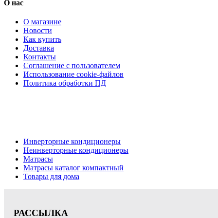
О нас
О магазине
Новости
Как купить
Доставка
Контакты
Соглашение с пользователем
Использование cookie-файлов
Политика обработки ПД
Кондиционеры, реечные потолки, матрасы Нижний Новгород,
Цена на сайте носит информационный характер и не является публичной офе
Инверторные кондиционеры
Неинверторные кондиционеры
Матрасы
Матрасы каталог компактный
Товары для дома
РАССЫЛКА