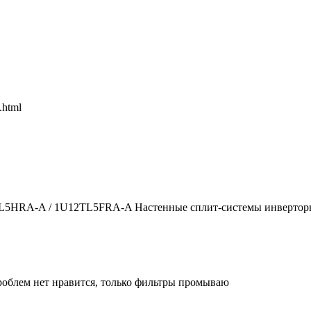
.html
2TL5HRA-A / 1U12TL5FRA-A Настенные сплит-системы инверторн
облем нет нравится, только фильтры промываю