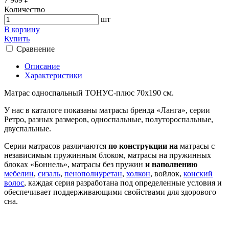
Количество
шт
В корзину
Купить
Сравнение
Описание
Характеристики
Матрас односпальный ТОНУС-плюс 70х190 см.
У нас в каталоге показаны матрасы бренда «Ланга», серии
Ретро, разных размеров, односпальные, полутороспальные,
двуспальные.
Серии матрасов различаются
по конструкции на
матрасы с
независимым пружинным блоком, матрасы на пружинных
блоках «Боннель», матрасы без пружин
и наполнению
мебелин
,
сизаль
,
пенополиуретан
,
холкон
, войлок,
конский
волос
, каждая серия разработана под определенные условия и
обеспечивает поддерживающими свойствами для здорового
сна.