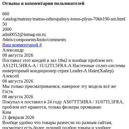
Отзывы и комментарии пользователей
660
/catalog/matrasy/matras-odnospalnyy-tonus-plyus-70kh190-sm.html
50
2000
adm0052@inmag-nn.ru
/bitrix/components/ktoto/comments
Ваш комментарий #
Александр
08 августа 2026
Поставил этот кондей в зал 18м2 и вообще проблем нет.
AS12TL5HRA-A / 1U12TL5FRA-A Настенные сплит-системы
инверторный кондиционер серия Leader-A Haier(Хайер)
Алексей
08 августа 2026
Мы только присматриваемся, наверное эту модель всё же
Гость
08 августа 2026
Покупал и поставил в 24 году AS07TT5HRA / 1U07TL5FRA,
проблем нет нравится, только фильтры промываю
Ким
21 февраля 2026
Вообще удобно что товары разнесли по разным сайтам,
посмотрел есть более лучший подбор товара и удобнее