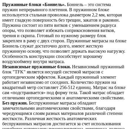
Пружинные блоки «Боннель».
Боннель – это система
пружин непрерывного плетения. В пружинном блоке
используется стальная проволока диаметром 2,2 мм, которая
имеет гладкую поверхность без трещин, закатов и раковин.
Пружина состоит из пяти витков с уменьшением радиуса
опоры, что позволяет избежать соприкосновения витков,
трения и скрипа. Готовый по нужному размеру блок
закреплен в раму с двух сторон. Пружинные матрасы на блоке
Боннель служат достаточно долго, имеют жесткую
пружинную основу, что позволяет держать высокую нагрузку.
Особенность конструкции способствует хорошему
воздухообмену внутри матраса.
Независимые пружинные блоки.
Независимый пружинный
блок "TFK" является несущей системой матрасов с
ортопедическим эффектом. Каждый пружинный элемент
работает независимо от соседних. Количество пружин на
квадратный метр составляет 256-512 единиц. Матрас на блоке
сам «подстраивается» под форму тела. Такой матрас обладает
отличными ортопедическими и анатомическими свойствами.
Без пружин.
Беспружинные матрасы обладают
замечательными анатомическими свойствами, благодаря
чередующимся слоям разных материалов различной степени
жесткости. Различная жесткость анатомических
беспружинных матрасов достигается за счет использования
новейших материалов: пенополиуретана, меморикса, холкона