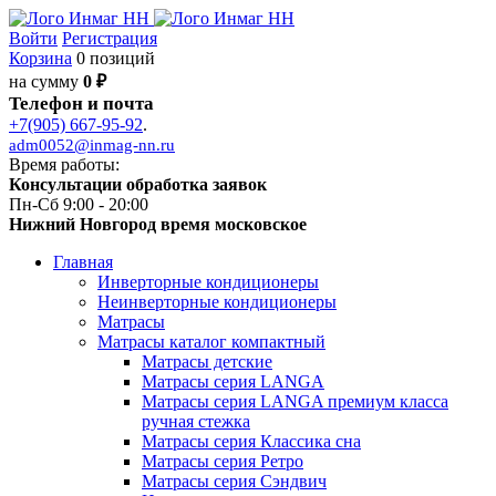
Войти
Регистрация
Корзина
0 позиций
на сумму
0 ₽
Телефон и почта
+7(905) 667-95-92
.
adm0052@inmag-nn.ru
Время работы:
Консультации обработка заявок
Пн-Сб 9:00 - 20:00
Нижний Новгород время московское
Главная
Инверторные кондиционеры
Неинверторные кондиционеры
Матрасы
Матрасы каталог компактный
Матрасы детские
Матрасы серия LANGA
Матрасы серия LANGA премиум класса
ручная стежка
Матрасы серия Классика сна
Матрасы серия Ретро
Матрасы серия Сэндвич