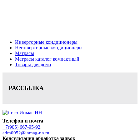
Кондиционеры, реечные потолки, матрасы Нижний
Новгород, консультация, расчет, доставка.
Цена на сайте носит информационный характер и не является публичной
офертой.
Инверторные кондиционеры
Неинверторные кондиционеры
Матрасы
Матрасы каталог компактный
Товары для дома
РАССЫЛКА
Телефон и почта
+7(905) 667-95-92
.
adm0052@inmag-nn.ru
Консультации обработка заявок