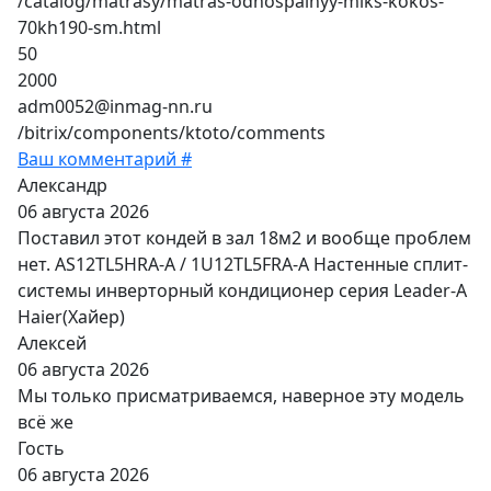
/catalog/matrasy/matras-odnospalnyy-miks-kokos-
70kh190-sm.html
50
2000
adm0052@inmag-nn.ru
/bitrix/components/ktoto/comments
Ваш комментарий #
Александр
06 августа 2026
Поставил этот кондей в зал 18м2 и вообще проблем
нет. AS12TL5HRA-A / 1U12TL5FRA-A Настенные сплит-
системы инверторный кондиционер серия Leader-A
Haier(Хайер)
Алексей
06 августа 2026
Мы только присматриваемся, наверное эту модель
всё же
Гость
06 августа 2026