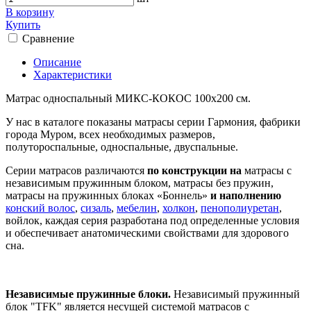
В корзину
Купить
Сравнение
Описание
Характеристики
Матрас односпальный МИКС-КОКОС 100х200 см.
У нас в каталоге показаны матрасы серии Гармония, фабрики
города Муром, всех необходимых размеров,
полутороспальные, односпальные, двуспальные.
Серии матрасов различаются
по конструкции на
матрасы с
независимым пружинным блоком, матрасы без пружин,
матрасы на пружинных блоках «Боннель»
и наполнению
конский волос
,
сизаль
,
мебелин
,
холкон
,
пенополиуретан
,
войлок, каждая серия разработана под определенные условия
и обеспечивает анатомическими свойствами для здорового
сна.
Независимые пружинные блоки.
Независимый пружинный
блок "TFK" является несущей системой матрасов с