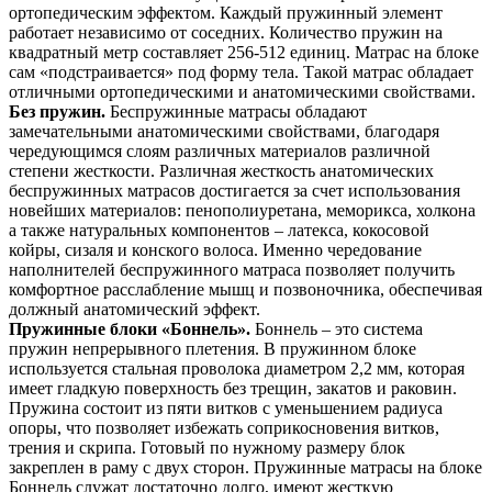
ортопедическим эффектом. Каждый пружинный элемент
работает независимо от соседних. Количество пружин на
квадратный метр составляет 256-512 единиц. Матрас на блоке
сам «подстраивается» под форму тела. Такой матрас обладает
отличными ортопедическими и анатомическими свойствами.
Без пружин.
Беспружинные матрасы обладают
замечательными анатомическими свойствами, благодаря
чередующимся слоям различных материалов различной
степени жесткости. Различная жесткость анатомических
беспружинных матрасов достигается за счет использования
новейших материалов: пенополиуретана, меморикса, холкона
а также натуральных компонентов – латекса, кокосовой
койры, сизаля и конского волоса. Именно чередование
наполнителей беспружинного матраса позволяет получить
комфортное расслабление мышц и позвоночника, обеспечивая
должный анатомический эффект.
Пружинные блоки «Боннель».
Боннель – это система
пружин непрерывного плетения. В пружинном блоке
используется стальная проволока диаметром 2,2 мм, которая
имеет гладкую поверхность без трещин, закатов и раковин.
Пружина состоит из пяти витков с уменьшением радиуса
опоры, что позволяет избежать соприкосновения витков,
трения и скрипа. Готовый по нужному размеру блок
закреплен в раму с двух сторон. Пружинные матрасы на блоке
Боннель служат достаточно долго, имеют жесткую