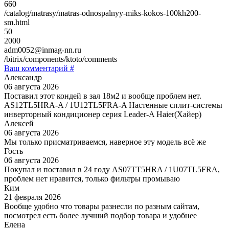
660
/catalog/matrasy/matras-odnospalnyy-miks-kokos-100kh200-
sm.html
50
2000
adm0052@inmag-nn.ru
/bitrix/components/ktoto/comments
Ваш комментарий #
Александр
06 августа 2026
Поставил этот кондей в зал 18м2 и вообще проблем нет.
AS12TL5HRA-A / 1U12TL5FRA-A Настенные сплит-системы
инверторный кондиционер серия Leader-A Haier(Хайер)
Алексей
06 августа 2026
Мы только присматриваемся, наверное эту модель всё же
Гость
06 августа 2026
Покупал и поставил в 24 году AS07TT5HRA / 1U07TL5FRA,
проблем нет нравится, только фильтры промываю
Ким
21 февраля 2026
Вообще удобно что товары разнесли по разным сайтам,
посмотрел есть более лучший подбор товара и удобнее
Елена