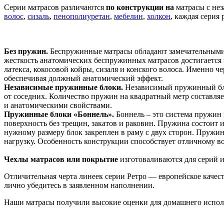
Серии матрасов различаются
по конструкции на
матрасы с не
волос
,
сизаль
,
пенополиуретан
,
мебелин
,
холкон
, каждая серия
Без пружин.
Беспружинные матрасы обладают замечательными 
жесткость анатомических беспружинных матрасов достигается 
латекса, кокосовой койры, сизаля и конского волоса. Именно
обеспечивая должный анатомический эффект.
Независимые пружинные блоки.
Независимый пружинный бло
от соседних. Количество пружин на квадратный метр составляе
и анатомическими свойствами.
Пружинные блоки «Боннель».
Боннель – это система пружин
поверхность без трещин, закатов и раковин. Пружина состоит 
нужному размеру блок закреплен в раму с двух сторон. Пружи
нагрузку. Особенность конструкции способствует отличному в
Чехлы матрасов или покрытие
изготоваливаются для серий и
Отличительная черта линеек серии Ретро — европейское качест
лично убедитесь в заявленном наполнении.
Наши матрасы получили высокие оценки для домашнего испол