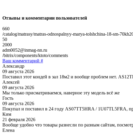
Отзывы и комментарии пользователей
660
/catalog/matrasy/matras-odnospalnyy-marya-tolshchina-18-sm-70kh2
50
2000
adm0052@inmag-nn.ru
/bitrix/components/ktoto/comments
Ваш комментарий #
Александр
09 августа 2026
Поставил этот кондей в зал 18м2 и вообще проблем нет. AS1
Алексей
09 августа 2026
Мы только присматриваемся, наверное эту модель всё же
Гость
09 августа 2026
Покупал и поставил в 24 году AS07TT5HRA / 1U07TL5FRA, пр
Ким
21 февраля 2026
Вообще удобно что товары разнесли по разным сайтам, посмотр
Елена