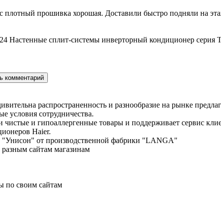
с плотный прошивка хорошая. Доставили быстро подняли на этаж
24 Настенные сплит-системы инверторный кондиционер серия T
дивительна распространенность и разнообразие на рынке предла
е условия сотрудничества.
ки чистые и гипоаллергенные товары и поддерживает сервис кл
ционеров Haier.
енд "Унисон" от производственной фабрики "LANGA"
о разным сайтам магазинам
ы по своим сайтам