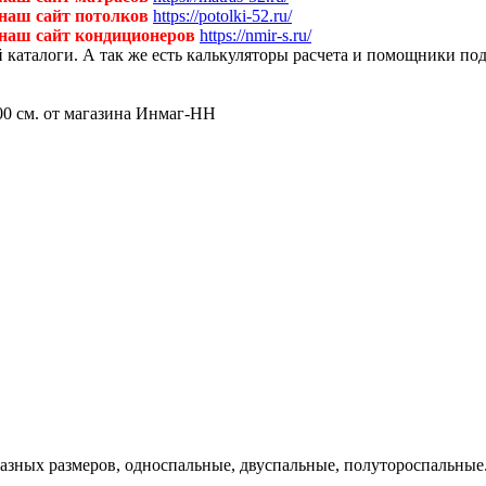
 наш сайт потолков
https://potolki-52.ru/
 наш сайт кондиционеров
https://nmir-s.ru/
й каталоги. А так же есть калькуляторы расчета и помощники по
разных размеров, односпальные, двуспальные, полутороспальные