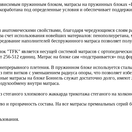
зависимым пружинным блоком, матрасы на пружинных блоках «
 разработана под определенные условия и обеспечивает поддерж
анатомическими свойствами, благодаря чередующимся слоям ра
за счет использования новейших материалов: пенополиуретана, 
 чередование наполнителей беспружинного матраса позволяет по
к "TFK" является несущей системой матрасов с ортопедическ
т 256-512 единиц. Матрас на блоке сам «подстраивается» под ф
 непрерывного плетения. В пружинном блоке используется сталь
из пяти витков с уменьшением радиуса опоры, что позволяет изб
нные матрасы на блоке Боннель служат достаточно долго, имею
оздухообмену внутри матраса.
з стеганого хлопкового жаккарда трикотажа стеганого на холкон
во и прозрачность состава. На все матрасы премиальных серий б
ьзования.