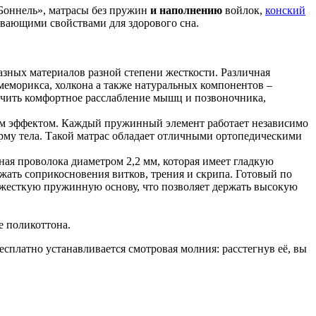
Боннель», матрасы без пружин
и наполнению
войлок,
конский
ивающими свойствами для здорового сна.
зных материалов разной степени жесткости. Различная
меморикса, холкона а также натуральных компонентов –
лучить комфортное расслабление мышц и позвоночника,
им эффектом. Каждый пружинный элемент работает независимо
орму тела. Такой матрас обладает отличными ортопедическими
ная проволока диаметром 2,2 мм, которая имеет гладкую
ежать соприкосновения витков, трения и скрипа. Готовый по
т жесткую пружинную основу, что позволяет держать высокую
е поликоттона.
есплатно устанавливается смотровая молния: расстегнув её, вы