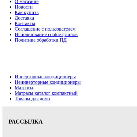
О магазине
Новости
Как купить
Доставка
Контакты
Соглашение с пользователем
Использование cookie-файлов
Политика обработки ПД
Кондиционеры, реечные потолки, матрасы Нижний Новгород,
Цена на сайте носит информационный характер и не является публичной офе
Инверторные кондиционеры
Неинверторные кондиционеры
Матрасы
Матрасы каталог компактный
Товары для дома
РАССЫЛКА