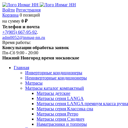
Войти
Регистрация
Корзина
0 позиций
на сумму
0 ₽
Телефон и почта
+7(905) 667-95-92
.
adm0052@inmag-nn.ru
Время работы:
Консультации обработка заявок
Пн-Сб 9:00 - 20:00
Нижний Новгород время московское
Главная
Инверторные кондиционеры
Неинверторные кондиционеры
Матрасы
Матрасы каталог компактный
Матрасы детские
Матрасы серия LANGA
Матрасы серия LANGA премиум класса ручна
Матрасы серия Классика сна
Матрасы серия Ретро
Матрасы серия Сэндвич
Наматрасники и топперы