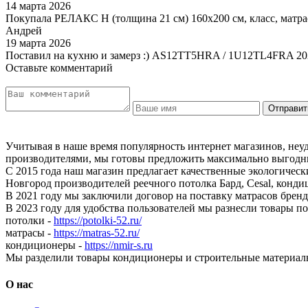
14 марта 2026
Покупала РЕЛАКС Н (толщина 21 см) 160х200 см, класс, матра
Андрей
19 марта 2026
Поставил на кухню и замерз :) AS12TT5HRA / 1U12TL4FRA 20
Оставьте комментарий
Учитывая в наше время популярность интернет магазинов, неу
производителями, мы готовы предложить максимально выгодны
С 2015 года наш магазин предлагает качественные экологичес
Новгород производителей реечного потолка Бард, Cesal, конди
В 2021 году мы заключили договор на поставку матрасов бр
В 2023 году для удобства пользователей мы разнесли товары п
потолки -
https://potolki-52.ru/
матрасы -
https://matras-52.ru/
кондиционеры -
https://nmir-s.ru
Мы разделили товары кондиционеры и строительные материал
О нас