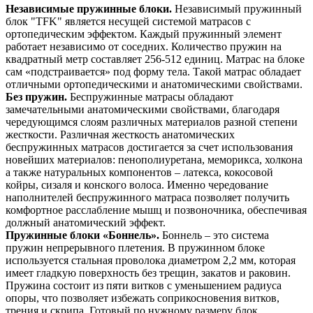
Независимые пружинные блоки.
Независимый пружинный
блок "TFK" является несущей системой матрасов с
ортопедическим эффектом. Каждый пружинный элемент
работает независимо от соседних. Количество пружин на
квадратный метр составляет 256-512 единиц. Матрас на блоке
сам «подстраивается» под форму тела. Такой матрас обладает
отличными ортопедическими и анатомическими свойствами.
Без пружин.
Беспружинные матрасы обладают
замечательными анатомическими свойствами, благодаря
чередующимся слоям различных материалов разной степени
жесткости. Различная жесткость анатомических
беспружинных матрасов достигается за счет использования
новейших материалов: пенополиуретана, меморикса, холкона
а также натуральных компонентов – латекса, кокосовой
койры, сизаля и конского волоса. Именно чередование
наполнителей беспружинного матраса позволяет получить
комфортное расслабление мышц и позвоночника, обеспечивая
должный анатомический эффект.
Пружинные блоки «Боннель».
Боннель – это система
пружин непрерывного плетения. В пружинном блоке
используется стальная проволока диаметром 2,2 мм, которая
имеет гладкую поверхность без трещин, закатов и раковин.
Пружина состоит из пяти витков с уменьшением радиуса
опоры, что позволяет избежать соприкосновения витков,
трения и скрипа. Готовый по нужному размеру блок