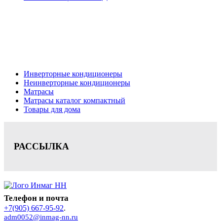
Кондиционеры, реечные потолки, матрасы Нижний
Новгород, консультация, расчет, доставка.
Цена на сайте носит информационный характер и не является публичной
офертой.
Инверторные кондиционеры
Неинверторные кондиционеры
Матрасы
Матрасы каталог компактный
Товары для дома
РАССЫЛКА
Телефон и почта
+7(905) 667-95-92
.
adm0052@inmag-nn.ru