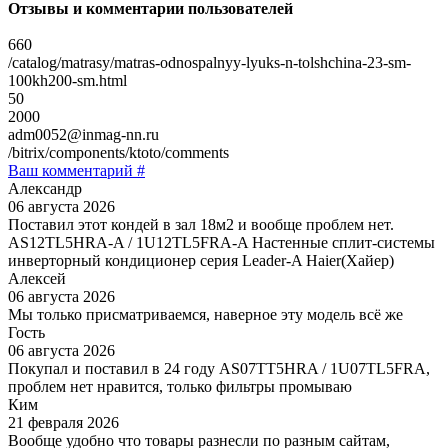
Отзывы и комментарии пользователей
660
/catalog/matrasy/matras-odnospalnyy-lyuks-n-tolshchina-23-sm-
100kh200-sm.html
50
2000
adm0052@inmag-nn.ru
/bitrix/components/ktoto/comments
Ваш комментарий #
Александр
06 августа 2026
Поставил этот кондей в зал 18м2 и вообще проблем нет.
AS12TL5HRA-A / 1U12TL5FRA-A Настенные сплит-системы
инверторный кондиционер серия Leader-A Haier(Хайер)
Алексей
06 августа 2026
Мы только присматриваемся, наверное эту модель всё же
Гость
06 августа 2026
Покупал и поставил в 24 году AS07TT5HRA / 1U07TL5FRA,
проблем нет нравится, только фильтры промываю
Ким
21 февраля 2026
Вообще удобно что товары разнесли по разным сайтам,