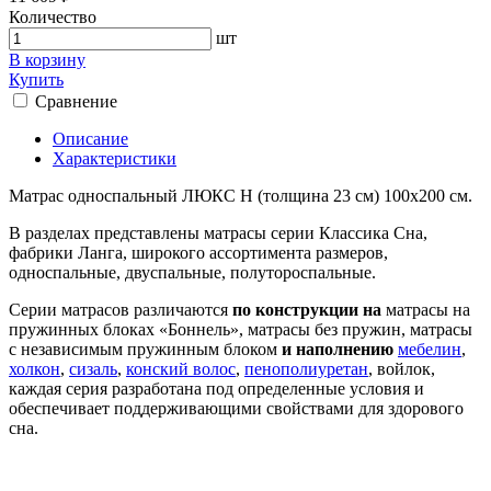
Количество
шт
В корзину
Купить
Сравнение
Описание
Характеристики
Матрас односпальный ЛЮКС Н (толщина 23 см) 100х200 см.
В разделах представлены матрасы серии Классика Сна,
фабрики Ланга, широкого ассортимента размеров,
односпальные, двуспальные, полутороспальные.
Серии матрасов различаются
по конструкции на
матрасы на
пружинных блоках «Боннель», матрасы без пружин, матрасы
с независимым пружинным блоком
и наполнению
мебелин
,
холкон
,
сизаль
,
конский волос
,
пенополиуретан
, войлок,
каждая серия разработана под определенные условия и
обеспечивает поддерживающими свойствами для здорового
сна.