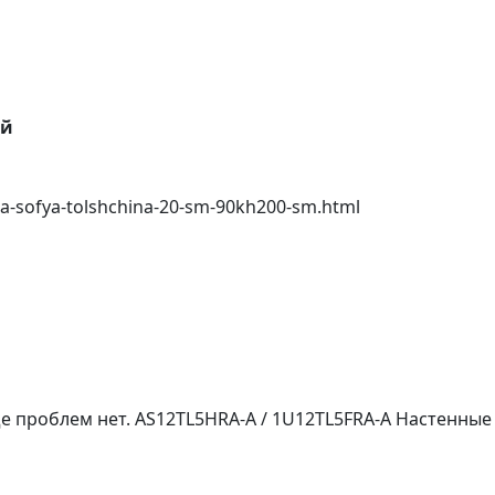
ей
a-sofya-tolshchina-20-sm-90kh200-sm.html
ще проблем нет. AS12TL5HRA-A / 1U12TL5FRA-A Настенны