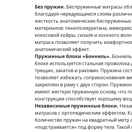
Без пружин.
Беспружинные матрасы обл
благодаря чередующимся слоям различны
жесткость анатомических беспружинных 
материалов: пенополиуретана, меморикса
кокосовой койры, сизаля и конского во
матраса позволяет получить комфортно
анатомический эффект.
Пружинные блоки «Боннель».
Боннель
блоке используется стальная проволока 
трещин, закатов и раковин. Пружина сос
позволяет избежать соприкосновения вит
закреплен в раму с двух сторон. Пружин
имеют жесткую пружинную основу, что п
конструкции способствует хорошему воз
Независимые пружинные блоки.
Неза
матрасов с ортопедическим эффектом. К
Количество пружин на квадратный метр с
«подстраивается» под форму тела. Тако