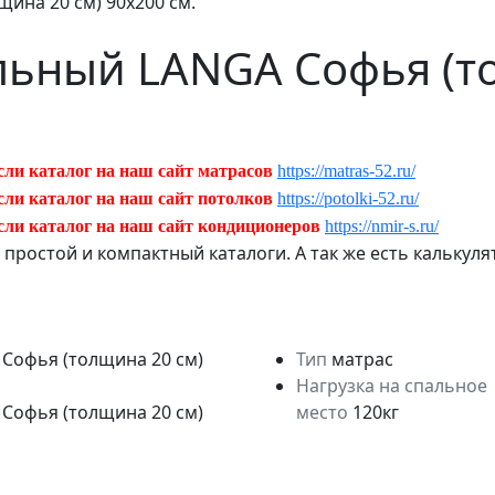
ина 20 см) 90х200 см.
льный LANGA Софья (то
сли каталог на наш сайт матрасов
https://matras-52.ru/
сли каталог на наш сайт потолков
https://potolki-52.ru/
сли каталог на наш сайт кондиционеров
https://nmir-s.ru/
ь простой и компактный каталоги. А так же есть кальку
Тип
матрас
Нагрузка на спальное
место
120кг