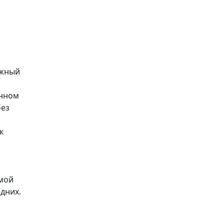
лжный
инном
без
к
емой
дних.