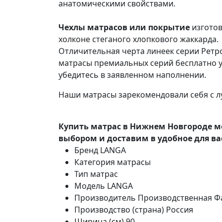
анатомическими свойствами.
Чехлы матрасов или покрытие
изготов
холконе стеганого хлопкового жаккарда.
Отличительная черта линеек серии Ретро
матрасы премиальных серий бесплатно ус
убедитесь в заявленном наполнении.
Наши матрасы зарекомендовали себя с л
Купить матрас в Нижнем Новгороде м
выбором и доставим в удобное для ва
Бренд
LANGA
Категория
матрасы
Тип
матрас
Модель
LANGA
Производитель
Производственная Ф
Производство (страна)
Россия
Ширина (см)
90