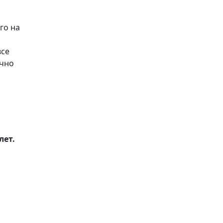
го на
все
ично
лет.