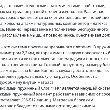
адают замечательными анатомическими свойствами,
х материалов разной степени жесткости. Различная
матрасов достигается за счет использования новейших
, холкона а также натуральных компонентов – латекса,
лоса. Именно чередование наполнителей беспружинного
е расслабление мышц и позвоночника, обеспечивая до
 – это система пружин непрерывного плетения. В пруж
диаметром 2,2 мм, которая имеет гладкую поверхность 
тоит из пяти витков с уменьшением радиуса опоры, что
ков, трения и скрипа. Готовый по нужному размеру бло
ные матрасы на блоке Боннель служат достаточно долго,
озволяет держать высокую нагрузку. Особенность
духообмену внутри матраса.
висимый пружинный блок "TFK" является несущей сист
аждый пружинный элемент работает независимо от сосе
оставляет 256-512 единиц. Матрас на блоке сам
й матрас обладает отличными ортопедическими и