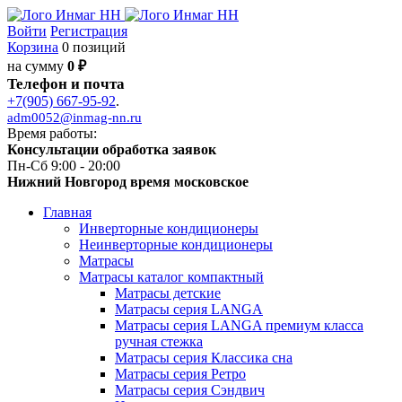
Войти
Регистрация
Корзина
0 позиций
на сумму
0 ₽
Телефон и почта
+7(905) 667-95-92
.
adm0052@inmag-nn.ru
Время работы:
Консультации обработка заявок
Пн-Сб 9:00 - 20:00
Нижний Новгород время московское
Главная
Инверторные кондиционеры
Неинверторные кондиционеры
Матрасы
Матрасы каталог компактный
Матрасы детские
Матрасы серия LANGA
Матрасы серия LANGA премиум класса
ручная стежка
Матрасы серия Классика сна
Матрасы серия Ретро
Матрасы серия Сэндвич