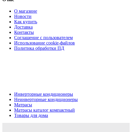
О магазине
Новости
Как купить
Доставка
Контакты
Соглашение с пользователем
Использование cookie-файлов
Политика обработки ПД
Кондиционеры, реечные потолки, матрасы Нижний
Новгород, консультация, расчет, доставка.
Цена на сайте носит информационный характер и не является публичной
офертой.
Инверторные кондиционеры
Неинверторные кондиционеры
Матрасы
Матрасы каталог компактный
Товары для дома