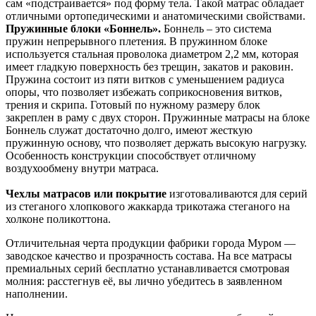
сам «подстраивается» под форму тела. Такой матрас обладает
отличными ортопедическими и анатомическими свойствами.
Пружинные блоки «Боннель».
Боннель – это система
пружин непрерывного плетения. В пружинном блоке
используется стальная проволока диаметром 2,2 мм, которая
имеет гладкую поверхность без трещин, закатов и раковин.
Пружина состоит из пяти витков с уменьшением радиуса
опоры, что позволяет избежать соприкосновения витков,
трения и скрипа. Готовый по нужному размеру блок
закреплен в раму с двух сторон. Пружинные матрасы на блоке
Боннель служат достаточно долго, имеют жесткую
пружинную основу, что позволяет держать высокую нагрузку.
Особенность конструкции способствует отличному
воздухообмену внутри матраса.
Чехлы матрасов или покрытие
изготоваливаются для серий
из стеганого хлопкового жаккарда трикотажа стеганого на
холконе поликоттона.
Отличительная черта продукции фабрики города Муром —
заводское качество и прозрачность состава. На все матрасы
премиальных серий бесплатно устанавливается смотровая
молния: расстегнув её, вы лично убедитесь в заявленном
наполнении.