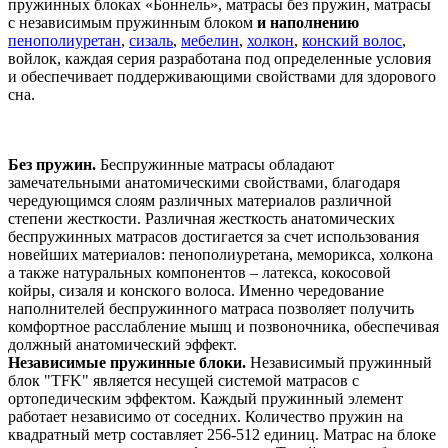
пружинных блоках «Боннель», матрасы без пружин, матрасы
с независимым пружинным блоком
и наполнению
пенополиуретан
,
сизаль
,
мебелин
,
холкон
,
конский волос
,
войлок, каждая серия разработана под определенные условия
и обеспечивает поддерживающими свойствами для здорового
сна.
Без пружин.
Беспружинные матрасы обладают
замечательными анатомическими свойствами, благодаря
чередующимся слоям различных материалов различной
степени жесткости. Различная жесткость анатомических
беспружинных матрасов достигается за счет использования
новейших материалов: пенополиуретана, меморикса, холкона
а также натуральных компонентов – латекса, кокосовой
койры, сизаля и конского волоса. Именно чередование
наполнителей беспружинного матраса позволяет получить
комфортное расслабление мышц и позвоночника, обеспечивая
должный анатомический эффект.
Независимые пружинные блоки.
Независимый пружинный
блок "TFK" является несущей системой матрасов с
ортопедическим эффектом. Каждый пружинный элемент
работает независимо от соседних. Количество пружин на
квадратный метр составляет 256-512 единиц. Матрас на блоке