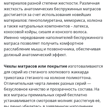
материалов разной степени жесткости. Различная
жесткость анатомических беспружинных матрасов
достигается за счет использования новейших
материалов: пенополиуретана, меморикса, холкона
а также натуральных компонентов – латекса,
кокосовой койры, сизаля и конского волоса.
Именно чередование наполнителей беспружинного
матраса позволяет получить комфортное
расслабление мышц и позвоночника, обеспечивая
должный анатомический эффект.
Чехлы матрасов или покрытие
изготоваливаются
для серий из стеганого хлопкового жаккарда
трикотажа стеганого на холконе поликоттона.
Отличительная черта линеек разных серий —
безусловное качество и прозрачность состава. На
все матрасы премиальных серий бесплатно
устанавливается смотровая молния: расстегнув её,
вы лично убедитесь в заявленном наполнении.