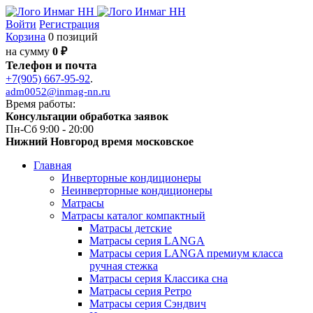
Войти
Регистрация
Корзина
0 позиций
на сумму
0 ₽
Телефон и почта
+7(905) 667-95-92
.
adm0052@inmag-nn.ru
Время работы:
Консультации обработка заявок
Пн-Сб 9:00 - 20:00
Нижний Новгород время московское
Главная
Инверторные кондиционеры
Неинверторные кондиционеры
Матрасы
Матрасы каталог компактный
Матрасы детские
Матрасы серия LANGA
Матрасы серия LANGA премиум класса
ручная стежка
Матрасы серия Классика сна
Матрасы серия Ретро
Матрасы серия Сэндвич