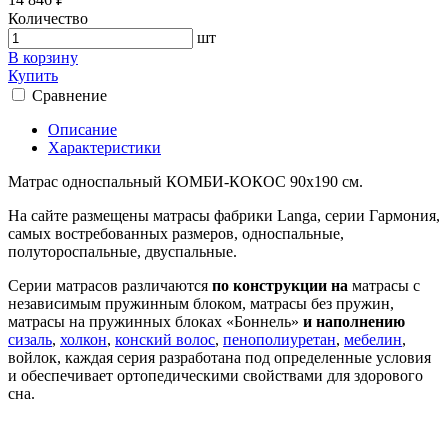
Количество
шт
В корзину
Купить
Сравнение
Описание
Характеристики
Матрас односпальный КОМБИ-КОКОС 90х190 см.
На сайте размещены матрасы фабрики Langa, серии Гармония,
самых востребованных размеров, односпальные,
полутороспальные, двуспальные.
Серии матрасов различаются
по конструкции на
матрасы с
независимым пружинным блоком, матрасы без пружин,
матрасы на пружинных блоках «Боннель»
и наполнению
сизаль
,
холкон
,
конский волос
,
пенополиуретан
,
мебелин
,
войлок, каждая серия разработана под определенные условия
и обеспечивает ортопедическими свойствами для здорового
сна.