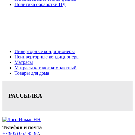
Политика обработки ПД
Кондиционеры, реечные потолки, матрасы Нижний
Новгород, консультация, расчет, доставка.
Цена на сайте носит информационный характер и не является публичной
офертой.
Инверторные кондиционеры
Неинверторные кондиционеры
Матрасы
Матрасы каталог компактный
Товары для дома
РАССЫЛКА
Телефон и почта
+7(905) 667-95-92
.