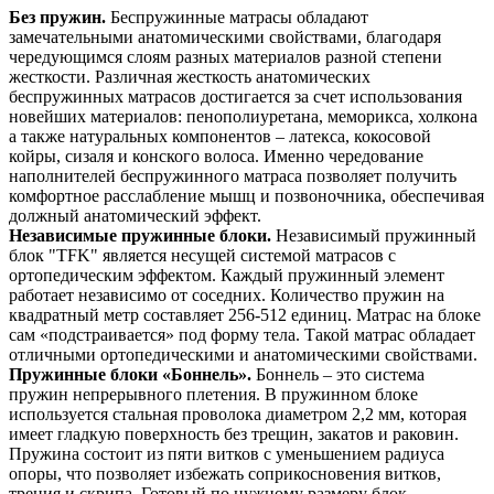
Без пружин.
Беспружинные матрасы обладают
замечательными анатомическими свойствами, благодаря
чередующимся слоям разных материалов разной степени
жесткости. Различная жесткость анатомических
беспружинных матрасов достигается за счет использования
новейших материалов: пенополиуретана, меморикса, холкона
а также натуральных компонентов – латекса, кокосовой
койры, сизаля и конского волоса. Именно чередование
наполнителей беспружинного матраса позволяет получить
комфортное расслабление мышц и позвоночника, обеспечивая
должный анатомический эффект.
Независимые пружинные блоки.
Независимый пружинный
блок "TFK" является несущей системой матрасов с
ортопедическим эффектом. Каждый пружинный элемент
работает независимо от соседних. Количество пружин на
квадратный метр составляет 256-512 единиц. Матрас на блоке
сам «подстраивается» под форму тела. Такой матрас обладает
отличными ортопедическими и анатомическими свойствами.
Пружинные блоки «Боннель».
Боннель – это система
пружин непрерывного плетения. В пружинном блоке
используется стальная проволока диаметром 2,2 мм, которая
имеет гладкую поверхность без трещин, закатов и раковин.
Пружина состоит из пяти витков с уменьшением радиуса
опоры, что позволяет избежать соприкосновения витков,
трения и скрипа. Готовый по нужному размеру блок