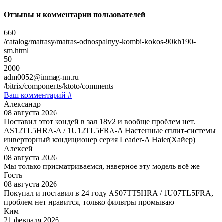
Отзывы и комментарии пользователей
660
/catalog/matrasy/matras-odnospalnyy-kombi-kokos-90kh190-
sm.html
50
2000
adm0052@inmag-nn.ru
/bitrix/components/ktoto/comments
Ваш комментарий #
Александр
08 августа 2026
Поставил этот кондей в зал 18м2 и вообще проблем нет.
AS12TL5HRA-A / 1U12TL5FRA-A Настенные сплит-системы
инверторный кондиционер серия Leader-A Haier(Хайер)
Алексей
08 августа 2026
Мы только присматриваемся, наверное эту модель всё же
Гость
08 августа 2026
Покупал и поставил в 24 году AS07TT5HRA / 1U07TL5FRA,
проблем нет нравится, только фильтры промываю
Ким
21 февраля 2026