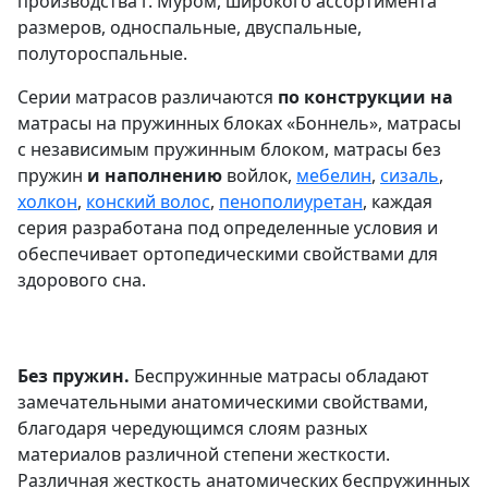
производства г. Муром, широкого ассортимента
размеров, односпальные, двуспальные,
полутороспальные.
Серии матрасов различаются
по конструкции на
матрасы на пружинных блоках «Боннель», матрасы
с независимым пружинным блоком, матрасы без
пружин
и наполнению
войлок,
мебелин
,
сизаль
,
холкон
,
конский волос
,
пенополиуретан
, каждая
серия разработана под определенные условия и
обеспечивает ортопедическими свойствами для
здорового сна.
Без пружин.
Беспружинные матрасы обладают
замечательными анатомическими свойствами,
благодаря чередующимся слоям разных
материалов различной степени жесткости.
Различная жесткость анатомических беспружинных