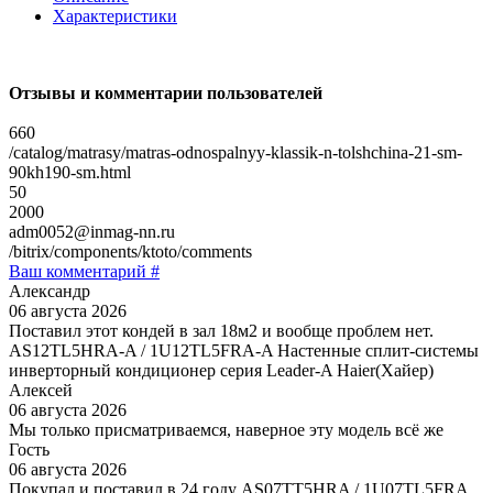
Характеристики
Отзывы и комментарии пользователей
660
/catalog/matrasy/matras-odnospalnyy-klassik-n-tolshchina-21-sm-
90kh190-sm.html
50
2000
adm0052@inmag-nn.ru
/bitrix/components/ktoto/comments
Ваш комментарий #
Александр
06 августа 2026
Поставил этот кондей в зал 18м2 и вообще проблем нет.
AS12TL5HRA-A / 1U12TL5FRA-A Настенные сплит-системы
инверторный кондиционер серия Leader-A Haier(Хайер)
Алексей
06 августа 2026
Мы только присматриваемся, наверное эту модель всё же
Гость
06 августа 2026
Покупал и поставил в 24 году AS07TT5HRA / 1U07TL5FRA,