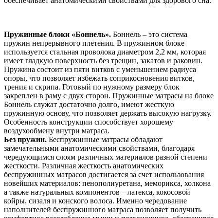
обеспечивает анатомическими свойствами для здорового сна.
Пружинные блоки «Боннель».
Боннель – это система
пружин непрерывного плетения. В пружинном блоке
используется стальная проволока диаметром 2,2 мм, которая
имеет гладкую поверхность без трещин, закатов и раковин.
Пружина состоит из пяти витков с уменьшением радиуса
опоры, что позволяет избежать соприкосновения витков,
трения и скрипа. Готовый по нужному размеру блок
закреплен в раму с двух сторон. Пружинные матрасы на блоке
Боннель служат достаточно долго, имеют жесткую
пружинную основу, что позволяет держать высокую нагрузку.
Особенность конструкции способствует хорошему
воздухообмену внутри матраса.
Без пружин.
Беспружинные матрасы обладают
замечательными анатомическими свойствами, благодаря
чередующимся слоям различных материалов разной степени
жесткости. Различная жесткость анатомических
беспружинных матрасов достигается за счет использования
новейших материалов: пенополиуретана, меморикса, холкона
а также натуральных компонентов – латекса, кокосовой
койры, сизаля и конского волоса. Именно чередование
наполнителей беспружинного матраса позволяет получить