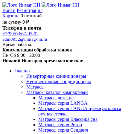
Войти
Регистрация
Корзина
0 позиций
на сумму
0 ₽
Телефон и почта
+7(905) 667-95-92
.
adm0052@inmag-nn.ru
Время работы:
Консультации обработка заявок
Пн-Сб 9:00 - 20:00
Нижний Новгород время московское
Главная
Инверторные кондиционеры
Неинверторные кондиционеры
Матрасы
Матрасы каталог компактный
Матрасы детские
Матрасы серия LANGA
Матрасы серия LANGA премиум класса
ручная стежка
Матрасы серия Классика сна
Матрасы серия Ретро
Матрасы серия Сэндвич