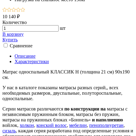
10 140 ₽
Количество
шт
В корзину
Купить
Сравнение
Описание
Характеристики
Матрас односпальный КЛАССИК Н (толщина 21 см) 90х190
см.
У нас в каталоге показаны матрасы разных серий,, всех
необходимых размеров, двуспальные, полутороспальные,
односпальные.
Серии матрасов различаются
по конструкции на
матрасы с
независимым пружинным блоком, матрасы без пружин,
матрасы на пружинных блоках «Боннель»
и наполнению
войлок,
холкон
,
конский волос
,
мебелин
,
пенополиуретан
,
сизаль
, каждая серия разработана под определенные условия и