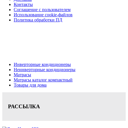
Контакты
Соглашение с пользователем
Использование cookie-файлов
Политика обработки ПД
Кондиционеры, реечные потолки, матрасы Нижний
Новгород, консультация, расчет, доставка.
Цена на сайте носит информационный характер и не является публичной
офертой.
Инверторные кондиционеры
Неинверторные кондиционеры
Матрасы
Матрасы каталог компактный
Товары для дома
РАССЫЛКА