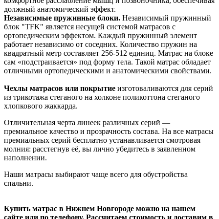
комфортное расслабление мышц и позвоночника, обеспечивая
должный анатомический эффект.
Независимые пружинные блоки.
Независимый пружинный
блок "TFK" является несущей системой матрасов с
ортопедическим эффектом. Каждый пружинный элемент
работает независимо от соседних. Количество пружин на
квадратный метр составляет 256-512 единиц. Матрас на блоке
сам «подстраивается» под форму тела. Такой матрас обладает
отличными ортопедическими и анатомическими свойствами.
Чехлы матрасов или покрытие
изготоваливаются для серий
из трикотажа стеганого на холконе поликоттона стеганого
хлопкового жаккарда.
Отличительная черта линеек различных серий —
премиальное качество и прозрачность состава. На все матрасы
премиальных серий бесплатно устанавливается смотровая
молния: расстегнув её, вы лично убедитесь в заявленном
наполнении.
Наши матрасы выбирают чаще всего для обустройства
спальни.
Купить матрас в Нижнем Новгороде можно на нашем
сайте или по телефону. Рассчитаем стоимость и доставим в